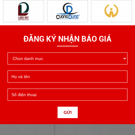
ĐĂNG KÝ NHẬN BÁO GIÁ
GỬI