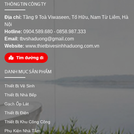
THÔNG TIN CÔNG TY
Địa chỉ:
Tầng 9 Toà Viwaseen, Tố Hữu, Nam Từ Liêm, Hà
Nội
Hotline:
0904.589.680 - 0858.987.333
Email:
tbvshaduong@gmail.com
Website:
www.thietbivesinhhaduong.com.vn
DANH MỤC SẢN PHẨM
Thiết Bị Vệ Sinh
Thiết Bị Nhà Bếp
Gạch Ốp Lát
Thiết Bị Điện
Thiết Bị Khu Công Cộng
Phụ Kiện Nhà Tắm