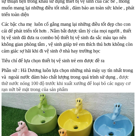
sự thuận tiện trong khâu sử dụng thiết bị vệ sinh của các bé , mong
muốn mang lại những điều tốt nhất , đảm bảo an toàn sức khỏe , phát
triển toàn diện
Các bậc cha mẹ luôn cố gắng mang lại những điều tốt đẹp cho con
cái để phát triển tốt hơn . Nắm bắt được tâm lý của mọi người , thiết
bị vệ sinh đã đưa ra combo bộ thiết bị vệ sinh đa sắc màu tạo nên
không gian phòng tắm , vệ sinh giúp trẻ em thích thú hơn không còn
cảm giác sợ hãi khi đi vệ sinh ở nhà hay trường học
Tiêu chí để lựa chọn thiết bị vệ sinh trẻ em được đề ra
Phần sứ : Hà Dương luôn lựa chọn những nhà máy uy tín nhất trong
và ngoài nước đảm bảo chất lượng trong quá trình sử dụng ,
được
thử nước nóng 100 độ trước khi xuất xưởng để loại bỏ các nguy cơ
rạn nứt bề mặt trong của sản phẩm