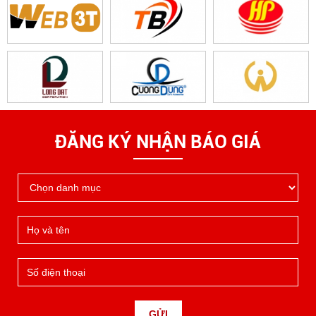
ĐĂNG KÝ NHẬN BÁO GIÁ
GỬI