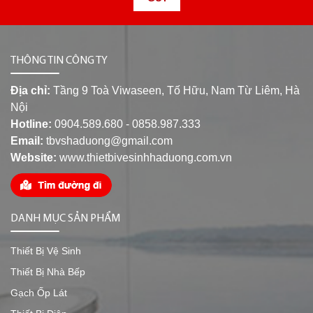
THÔNG TIN CÔNG TY
Địa chỉ:
Tầng 9 Toà Viwaseen, Tố Hữu, Nam Từ Liêm, Hà
Nội
Hotline:
0904.589.680 - 0858.987.333
Email:
tbvshaduong@gmail.com
Website:
www.thietbivesinhhaduong.com.vn
DANH MỤC SẢN PHẨM
Thiết Bị Vệ Sinh
Thiết Bị Nhà Bếp
Gạch Ốp Lát