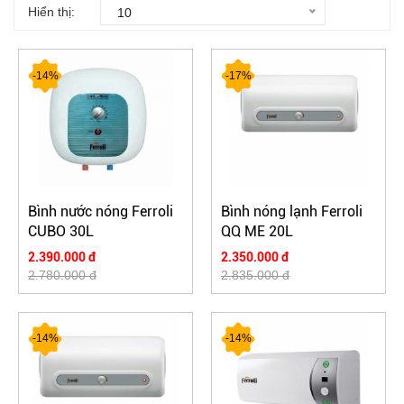
Hiển thị:
10
-14%
-17%
Bình nước nóng Ferroli
Bình nóng lạnh Ferroli
CUBO 30L
QQ ME 20L
2.390.000 đ
2.350.000 đ
2.780.000 đ
2.835.000 đ
-14%
-14%