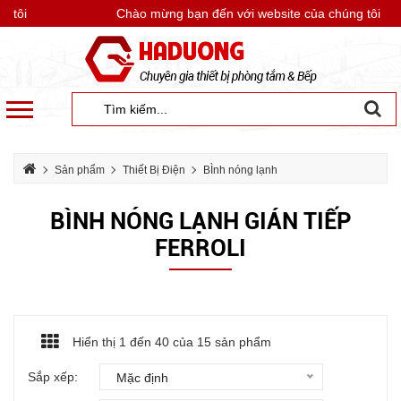
tôi
Chào mừng bạn đến với website của chúng tôi
Sản phẩm
Thiết Bị Điện
BÌnh nóng lạnh
Bình nóng lạnh Ferroli
Bình nóng lạnh gián tiếp Ferroli
BÌNH NÓNG LẠNH GIÁN TIẾP
FERROLI
Hiển thị 1 đến
40
của 15 sản phẩm
Sắp xếp:
Mặc định