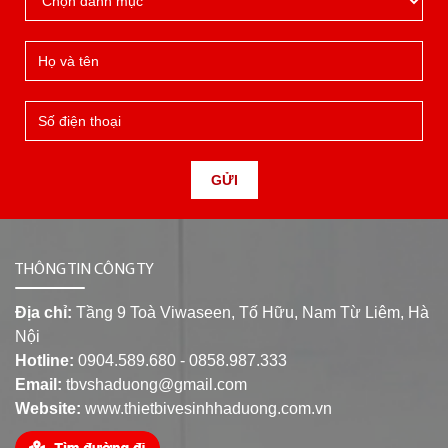
GỬI
THÔNG TIN CÔNG TY
Địa chỉ:
Tầng 9 Toà Viwaseen, Tố Hữu, Nam Từ Liêm, Hà
Nội
Hotline:
0904.589.680 - 0858.987.333
Email:
tbvshaduong@gmail.com
Website:
www.thietbivesinhhaduong.com.vn