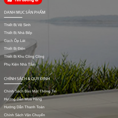
DANH MỤC SẢN PHẨM
Thiết Bị Vệ Sinh
Thiết Bị Nhà Bếp
Gạch Ốp Lát
Thiết Bị Điện
Thiết Bị Khu Công Cộng
Phụ Kiện Nhà Tắm
CHÍNH SÁCH & QUY ĐỊNH
Chính Sách Bảo Mật Thông Tin
Hướng Dẫn Mua Hàng
Hướng Dẫn Thanh Toán
Chính Sách Vận Chuyển