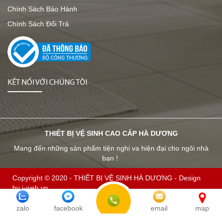
Chính Sách Bảo Hành
Chính Sách Đổi Trả
KẾT NỐI VỚI CHÚNG TÔI
THIẾT BỊ VỆ SINH CAO CẤP HÀ DƯƠNG
Mang đến những sản phẩm tiện nghi va hiện đại cho ngôi nhà
bạn !
Copyright © 2020 -
THIẾT BỊ VỆ SINH HÀ DƯƠNG
-
Design
by i-web.vn
Đang online:
2
| Tổng truy cập:
1140863
zalo
facebook
email
map