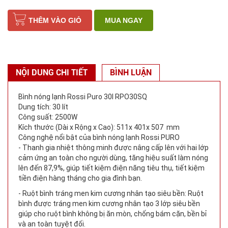
THÊM VÀO GIỎ
MUA NGAY
NỘI DUNG CHI TIẾT
BÌNH LUẬN
Bình nóng lạnh Rossi Puro 30l RPO30SQ
Dung tích: 30 lít
Công suất: 2500W
Kích thước (Dài x Rộng x Cao): 511x 401x 507 mm
Công nghệ nổi bật của bình nóng lạnh Rossi PURO
- Thanh gia nhiệt thông minh được nâng cấp lên với hai lớp
cảm ứng an toàn cho người dùng, tăng hiệu suất làm nóng
lên đến 87,9%, giúp tiết kiệm điện năng tiêu thụ, tiết kiệm
tiền điện hàng tháng cho gia đình bạn.
- Ruột bình tráng men kim cương nhân tạo siêu bền: Ruột
bình được tráng men kim cương nhân tạo 3 lớp siêu bền
giúp cho ruột bình không bị ăn mòn, chống bám cặn, bền bỉ
và an toàn tuyệt đối.