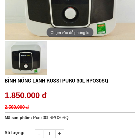
Chạm vào để phóng to
BÌNH NÓNG LẠNH ROSSI PURO 30L RPO30SQ
1.850.000 đ
2.560.000 đ
Mã sản phẩm:
Puro 30l RPO30SQ
-
+
Số lượng: