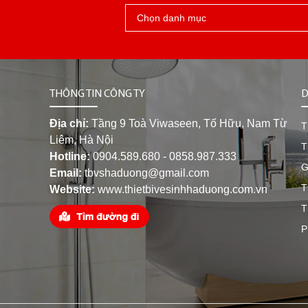
THÔNG TIN CÔNG TY
D
Địa chỉ:
Tầng 9 Toà Viwaseen, Tố Hữu, Nam Từ
T
Liêm, Hà Nội
T
Hotline:
0904.589.680 - 0858.987.333
G
Email:
tbvshaduong@gmail.com
T
Website:
www.thietbivesinhhaduong.com.vn
T
P