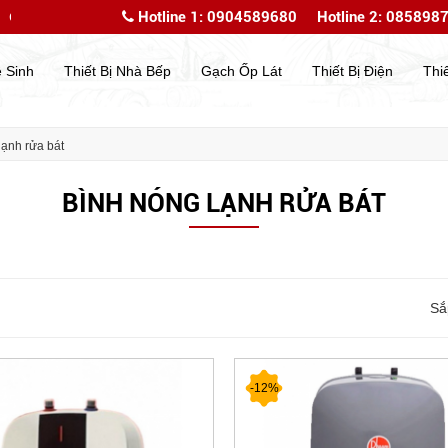
Hotline 1: 0904589680
Hotline 2: 085898
hào mừng bạn đến với website của chúng tôi
Chào mừng
ệ Sinh
Thiết Bị Nhà Bếp
Gạch Ốp Lát
Thiết Bị Điện
Thi
lạnh rửa bát
BÌNH NÓNG LẠNH RỬA BÁT
Sắ
-12%