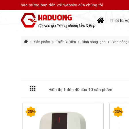
Chào mừng bạn đến với website của chúng tôi
C
Thiết Bị V
Sản phẩm
Thiết Bị Điện
BÌnh nóng lạnh
Bình nóng 
Hiển thị 1 đến
40
của 10 sản phẩm
-25%
-23%