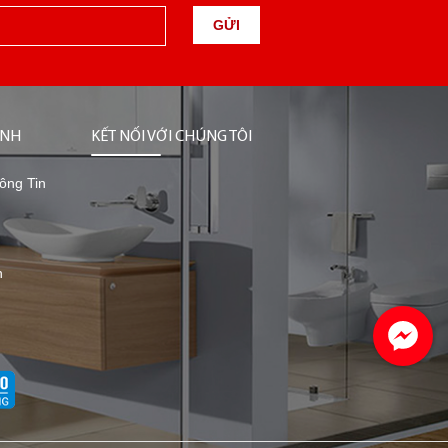
GỬI
ỊNH
KẾT NỐI VỚI CHÚNG TÔI
ông Tin
n
n