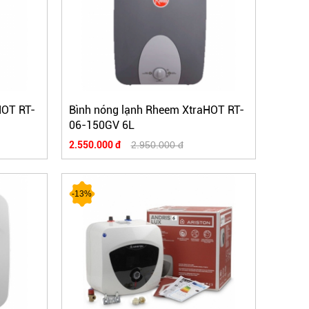
HOT RT-
Bình nóng lạnh Rheem XtraHOT RT-
06-150GV 6L
2.550.000 đ
2.950.000 đ
-13%