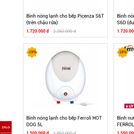
Bình nóng lạnh cho bếp Picenza S6T
Bình nó
(trên chậu rửa)
S6D (dư
1.720.000 đ
2.250.000 đ
1.720.00
-19%
-18%
Bình nóng lạnh cho bếp Ferroli HOT
Bình nư
DOG 5L
FERROL
1.500.000 đ
1.850.000 đ
1.550.00