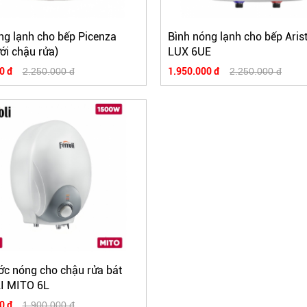
ng lạnh cho bếp Picenza
Bình nóng lạnh cho bếp Aris
ới chậu rửa)
LUX 6UE
0 đ
2.250.000 đ
1.950.000 đ
2.250.000 đ
ớc nóng cho chậu rửa bát
I MITO 6L
0 đ
1.900.000 đ