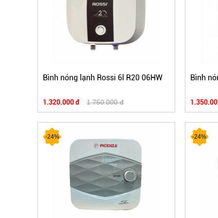
Bình nóng lạnh Rossi 6l R20 06HW
Bình nó
1.320.000 đ
1.750.000 đ
1.350.00
-24%
-24%