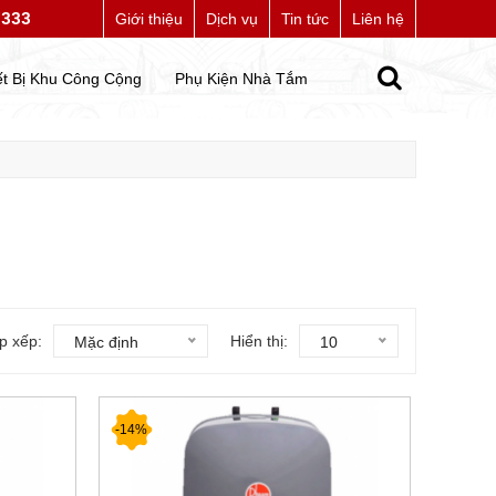
7333
 bạn đến với website của chúng tôi
Giới thiệu
Dịch vụ
Tin tức
Liên hệ
ết Bị Khu Công Cộng
Phụ Kiện Nhà Tắm
p xếp:
Hiển thị:
Mặc định
10
-14%