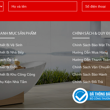
ANH MỤC SẢN PHẨM
CHÍNH SÁCH & QUY Đ
hiết Bị Vệ Sinh
Chính Sách Bảo Mật Th
hiết Bị Nhà Bếp
Hướng Dẫn Mua Hàng
ạch Ốp Lát
Hướng Dẫn Thanh Toá
hiết Bị Điện
Chính Sách Vận Chuyể
hiết Bị Khu Công Cộng
Chính Sách Bảo Hành
hụ Kiện Nhà Tắm
Chính Sách Đổi Trả