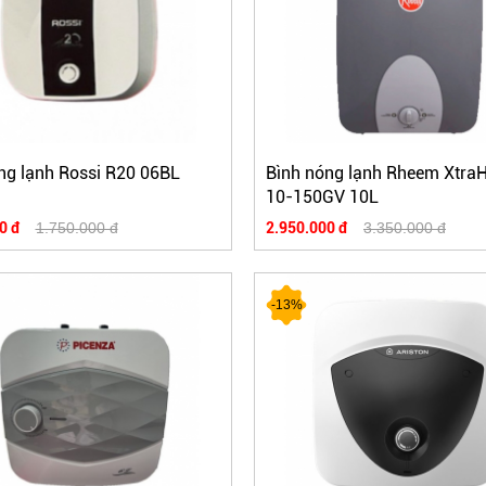
ng lạnh Rossi R20 06BL
Bình nóng lạnh Rheem Xtra
10-150GV 10L
0 đ
1.750.000 đ
2.950.000 đ
3.350.000 đ
-13%