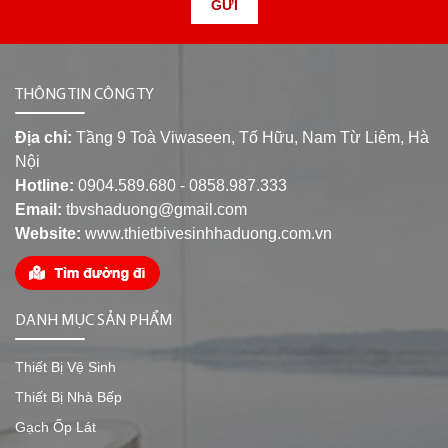
GỬI
THÔNG TIN CÔNG TY
Địa chỉ:
Tầng 9 Toà Viwaseen, Tố Hữu, Nam Từ Liêm, Hà
Nội
Hotline:
0904.589.680 - 0858.987.333
Email:
tbvshaduong@gmail.com
Website:
www.thietbivesinhhaduong.com.vn
DANH MỤC SẢN PHẨM
Thiết Bị Vệ Sinh
Thiết Bị Nhà Bếp
Gạch Ốp Lát