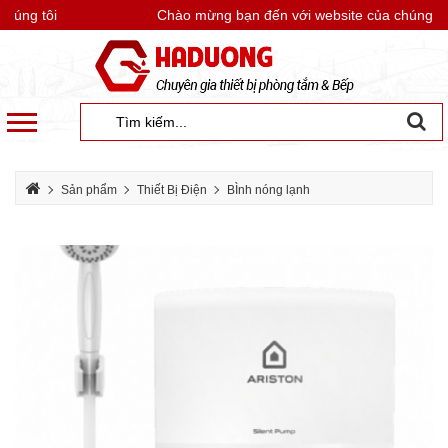
úng tôi
Chào mừng bạn đến với website của chúng tôi
Sản phẩm
Thiết Bị Điện
BÌnh nóng lạnh
Bình nóng lạnh Ariston
Bình nóng lạnh trực tiếp Ariston Aures Easy 4.5P (có bơm)