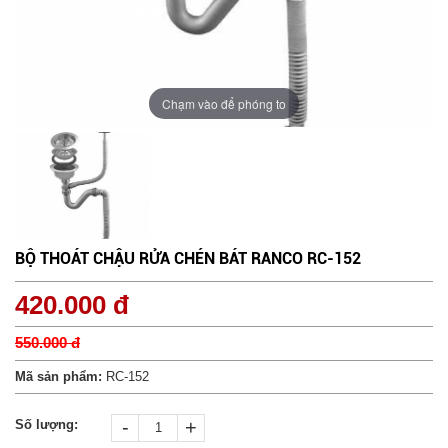
Chạm vào để phóng to
BỘ THOÁT CHẬU RỬA CHÉN BÁT RANCO RC-152
420.000 đ
550.000 đ
Mã sản phẩm:
RC-152
-
+
Số lượng: