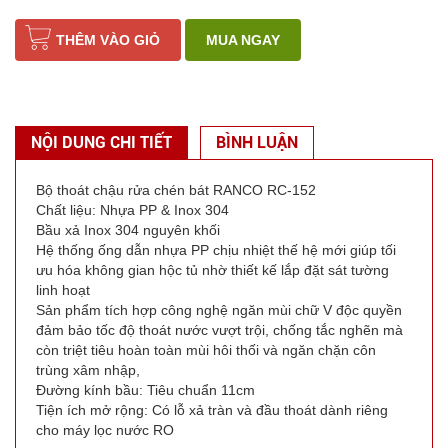
THÊM VÀO GIỎ
MUA NGAY
NỘI DUNG CHI TIẾT
BÌNH LUẬN
Bộ thoát chậu rửa chén bát RANCO RC-152
Chất liệu: Nhựa PP & Inox 304
Bầu xả Inox 304 nguyên khối
Hệ thống ống dẫn nhựa PP chịu nhiệt thế hệ mới giúp tối
ưu hóa không gian hộc tủ nhờ thiết kế lắp đặt sát tường
linh hoạt
Sản phẩm tích hợp công nghệ ngăn mùi chữ V độc quyền
đảm bảo tốc độ thoát nước vượt trội, chống tắc nghẽn mà
còn triệt tiêu hoàn toàn mùi hôi thối và ngăn chặn côn
trùng xâm nhập,
Đường kính bầu: Tiêu chuẩn 11cm
Tiện ích mở rộng: Có lỗ xả tràn và đầu thoát dành riêng
cho máy lọc nước RO