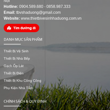
Nội
Hotline:
0904.589.680 - 0858.987.333
Email:
tbvshaduong@gmail.com
Website:
www.thietbivesinhhaduong.com.vn
DANH MỤC SẢN PHẨM
Thiết Bị Vệ Sinh
Thiết Bị Nhà Bếp
Gạch Ốp Lát
Thiết Bị Điện
Thiết Bị Khu Công Cộng
Phụ Kiện Nhà Tắm
CHÍNH SÁCH & QUY ĐỊNH