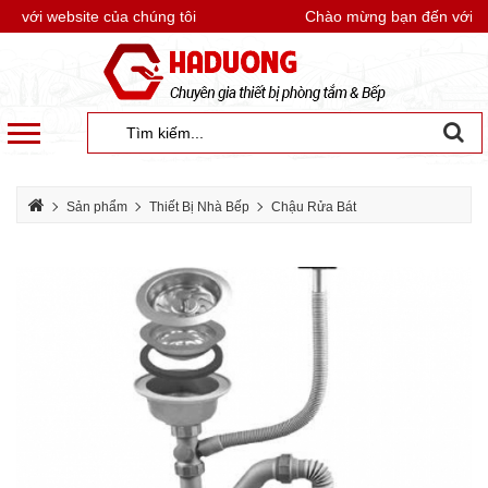
với website của chúng tôi
Chào mừng bạn đến với webs
Sản phẩm
Thiết Bị Nhà Bếp
Chậu Rửa Bát
Phụ kiện chậu rửa bát
Bộ thoát chậu rửa chén bát RANCO RC-152