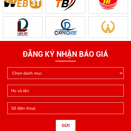
ĐĂNG KÝ NHẬN BÁO GIÁ
GỬI