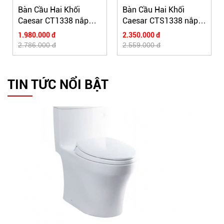
Bàn Cầu Hai Khối
Bàn Cầu Hai Khối
Caesar CT1338 nắp
Caesar CTS1338 nắp
thường - loại 1 nhấn
êm
1.980.000 đ
2.350.000 đ
2.786.000 đ
2.559.000 đ
TIN TỨC NỔI BẬT