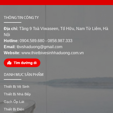
THÔNG TIN CÔNG TY
Địa chỉ:
Tầng 9 Toà Viwaseen, Tố Hữu, Nam Từ Liêm, Hà
Nội
Hotline:
0904.589.680 - 0858.987.333
Email:
tbvshaduong@gmail.com
Website:
www.thietbivesinhhaduong.com.vn
DANH MỤC SẢN PHẨM
Thiết Bị Vệ Sinh
Thiết Bị Nhà Bếp
Gạch Ốp Lát
Thiết Bị Điện