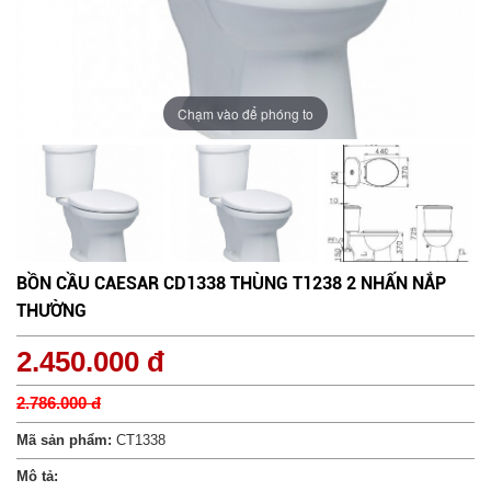
Chạm vào để phóng to
Chạm vào để phóng to
Chạm vào để phóng to
BỒN CẦU CAESAR CD1338 THÙNG T1238 2 NHẤN NẮP
THƯỜNG
2.450.000 đ
2.786.000 đ
Mã sản phẩm:
CT1338
Mô tả: