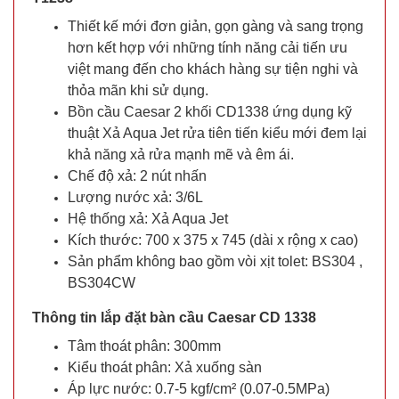
Thiết kế mới đơn giản, gọn gàng và sang trọng
hơn kết hợp với những tính năng cải tiến ưu
việt mang đến cho khách hàng sự tiện nghi và
thỏa mãn khi sử dụng.
Bồn cầu Caesar 2 khối CD1338 ứng dụng kỹ
thuật Xả Aqua Jet rửa tiên tiến kiểu mới đem lại
khả năng xả rửa mạnh mẽ và êm ái.
Chế độ xả: 2 nút nhấn
Lượng nước xả: 3/6L
Hệ thống xả: Xả Aqua Jet
Kích thước: 700 x 375 x 745 (dài x rộng x cao)
Sản phẩm không bao gồm vòi xịt tolet: BS304 ,
BS304CW
Thông tin lắp đặt bàn cầu Caesar CD 1338
Tâm thoát phân: 300mm
Kiểu thoát phân: Xả xuống sàn
Áp lực nước: 0.7-5 kgf/cm² (0.07-0.5MPa)