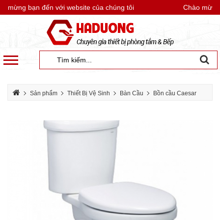
mừng bạn đến với website của chúng tôi
Chào mừng bạ
Sản phẩm
Thiết Bị Vệ Sinh
Bàn Cầu
Bồn cầu Caesar
Bồn Cầu CAESAR CD1338 Thùng T1238 2 Nhấn Nắp Thường