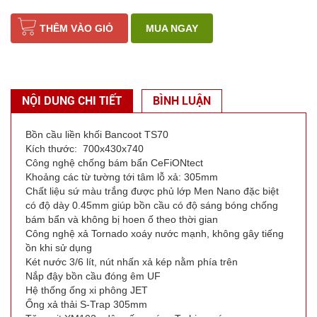
THÊM VÀO GIỎ
MUA NGAY
NỘI DUNG CHI TIẾT
BÌNH LUẬN
Bồn cầu liền khối Bancoot TS70
Kích thước: 700x430x740
Công nghệ chống bám bẩn CeFiONtect
Khoảng các từ tường tới tâm lỗ xả: 305mm
Chất liệu sứ màu trắng được phủ lớp Men Nano đặc biệt
có độ dày 0.45mm giúp bồn cầu có độ sáng bóng chống
bám bẩn và không bị hoen ố theo thời gian
Công nghệ xả Tornado xoáy nước mạnh, không gây tiếng
ồn khi sử dụng
Két nước 3/6 lít, nút nhấn xả kép nằm phía trên
Nắp đậy bồn cầu đóng êm UF
Hệ thống ống xi phông JET
Ống xả thải S-Trap 305mm