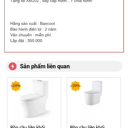
Tặng xịt XM102 , dây cấp nước , T chia nước
Hãng sản xuất : Bancoot
Bảo hành điện tử : 2 năm
Vận chuyển : miễn phí
Lắp đặt : 350.000
Sản phẩm liên quan
-24%
-20%
Bồn cầu liền khối
Bồn cầu liền khối