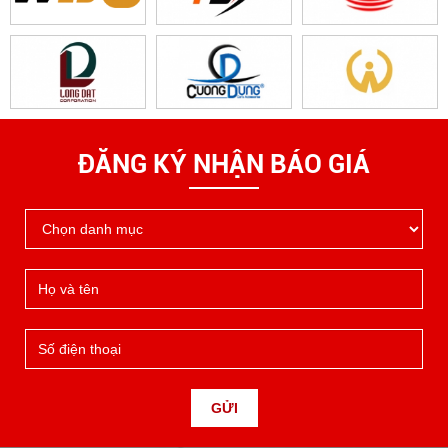
ĐĂNG KÝ NHẬN BÁO GIÁ
GỬI