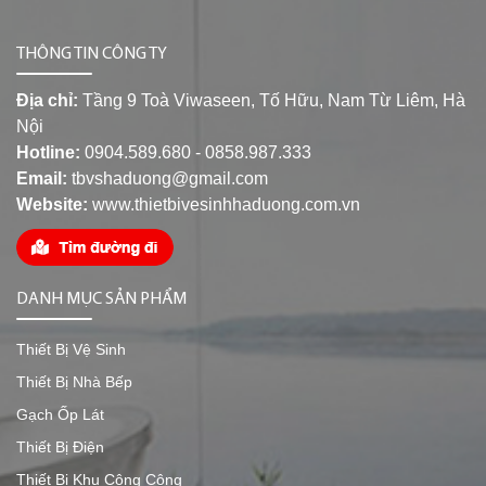
THÔNG TIN CÔNG TY
Địa chỉ:
Tầng 9 Toà Viwaseen, Tố Hữu, Nam Từ Liêm, Hà
Nội
Hotline:
0904.589.680 - 0858.987.333
Email:
tbvshaduong@gmail.com
Website:
www.thietbivesinhhaduong.com.vn
DANH MỤC SẢN PHẨM
Thiết Bị Vệ Sinh
Thiết Bị Nhà Bếp
Gạch Ốp Lát
Thiết Bị Điện
Thiết Bị Khu Công Cộng