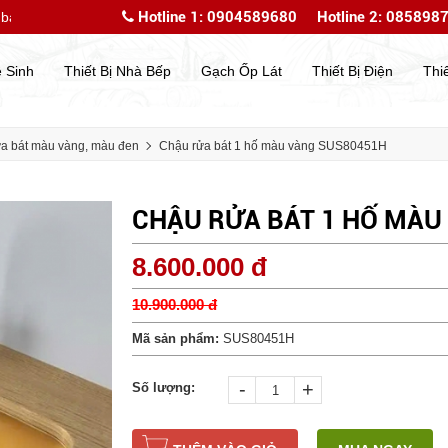
Hotline 1: 0904589680
Hotline 2: 085898
đến với website của chúng tôi
Chào mừng bạn đến với
ệ Sinh
Thiết Bị Nhà Bếp
Gạch Ốp Lát
Thiết Bị Điện
Thi
a bát màu vàng, màu đen
Chậu rửa bát 1 hố màu vàng SUS80451H
CHẬU RỬA BÁT 1 HỐ MÀU
8.600.000 đ
10.900.000 đ
Mã sản phẩm:
SUS80451H
-
+
Số lượng: