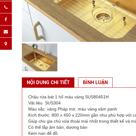
NỘI DUNG CHI TIẾT
BÌNH LUẬN
Chậu rửa bát 1 hố màu vàng SUS80451H
Vật liệu SUS304
Màu sắc: vàng Pháp mờ, màu vàng sâm panh
Kích thước: 800 x 450 x 220mm gần như phù hợp với các
Giúp cho gia chủ vừa thoải mái nhất trong thiết kế và 
Có thể lắp âm bàn, dương bàn
Kèm nan để đồ