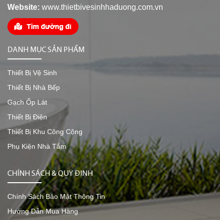
Website:
www.thietbivesinhhaduong.com.vn
DANH MỤC SẢN PHẨM
Thiết Bị Vệ Sinh
Thiết Bị Nhà Bếp
Gạch Ốp Lát
Thiết Bị Điện
Thiết Bị Khu Công Cộng
Phụ Kiện Nhà Tắm
CHÍNH SÁCH & QUY ĐỊNH
Chính Sách Bảo Mật Thông Tin
Hướng Dẫn Mua Hàng