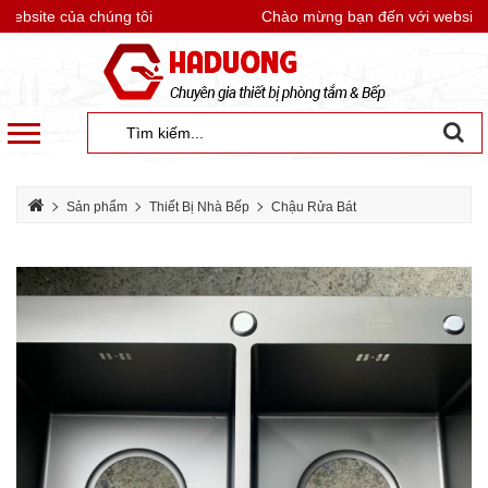
bsite của chúng tôi
Chào mừng bạn đến với website củ
Sản phẩm
Thiết Bị Nhà Bếp
Chậu Rửa Bát
Chậu rủa bát Daelim
Chậu rửa bát màu ghi Inox 304 phủ nano Daelim 8345C
(830x450x250mm)