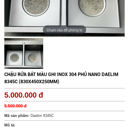
Chạm vào để phóng to
CHẬU RỬA BÁT MÀU GHI INOX 304 PHỦ NANO DAELIM
8345C (830X450X250MM)
5.000.000 đ
5.500.000 đ
Mã sản phẩm:
Daelim 8345C
Mô tả: