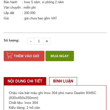
Bảo hành : Inox 5 năm, xi phông 2 năm
Vận chuyển : miễn phí
Lắp đặt : 200.000
Giá : giá chưa bao gồm VAT
-
+
Số lượng:
THÊM VÀO GIỎ
MUA NGAY
NỘI DUNG CHI TIẾT
BÌNH LUẬN
Chậu rửa bát màu ghi Inox 304 phủ nano Daelim 8345C
(830x450x250mm)
Chất liệu: Inox 304
Kiểu dáng: 2 hố cân