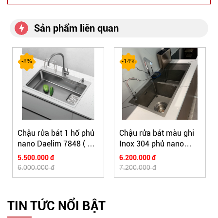
Sản phẩm liên quan
-8%
-14%
Chậu rửa bát 1 hố phủ
Chậu rửa bát màu ghi
C
nano Daelim 7848 ( 78
Inox 304 phủ nano
I
x 48cm )
Daelim 10045
D
5.500.000 đ
6.200.000 đ
5
(1100x450x250mm)
(
6.000.000 đ
7.200.000 đ
5
TIN TỨC NỔI BẬT