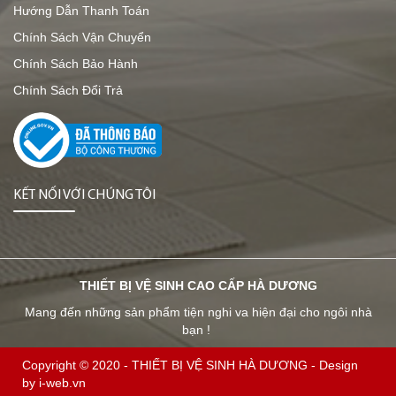
Hướng Dẫn Thanh Toán
Chính Sách Vận Chuyển
Chính Sách Bảo Hành
Chính Sách Đổi Trả
KẾT NỐI VỚI CHÚNG TÔI
THIẾT BỊ VỆ SINH CAO CẤP HÀ DƯƠNG
Mang đến những sản phẩm tiện nghi va hiện đại cho ngôi nhà
bạn !
Copyright © 2020 -
THIẾT BỊ VỆ SINH HÀ DƯƠNG
-
Design
by i-web.vn