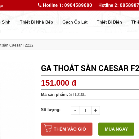
Hotline 1: 0904589680
Hotline 2: 085898
n với website của chúng tôi
Chào mừng bạn đến với we
ệ Sinh
Thiết Bị Nhà Bếp
Gạch Ốp Lát
Thiết Bị Điện
Thi
t sàn Caesar F2222
GA THOÁT SÀN CAESAR F
151.000 đ
Mã sản phẩm:
ST1010E
-
+
Số lượng:
THÊM VÀO GIỎ
MUA NGAY