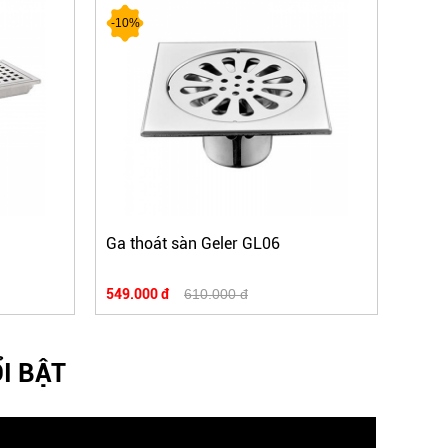
-10%
-10%
Ga thoát sàn Geler GL06
Ga th
549.000 đ
610.000 đ
324.0
I BẬT