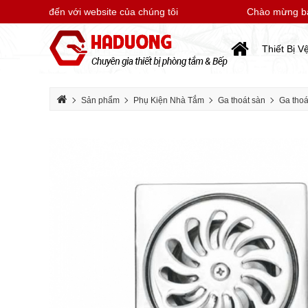
g bạn đến với website của chúng tôi
Chào mừng bạn đế
Thiết Bị V
Sản phẩm
Phụ Kiện Nhà Tắm
Ga thoát sàn
Ga thoá