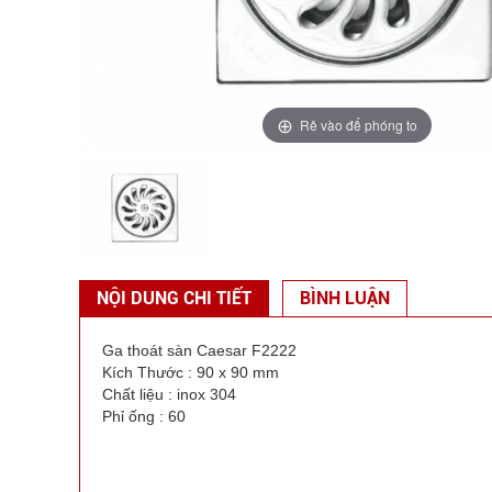
Rê vào để phóng to
NỘI DUNG CHI TIẾT
BÌNH LUẬN
Ga thoát sàn Caesar F2222
Kích Thước : 90 x 90 mm
Chất liệu : inox 304
Phỉ ống : 60