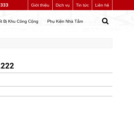
7333
bsite của chúng tôi
Giới thiệu
Dịch vụ
Tin tức
Liên hệ
ết Bị Khu Công Cộng
Phụ Kiện Nhà Tắm
2222