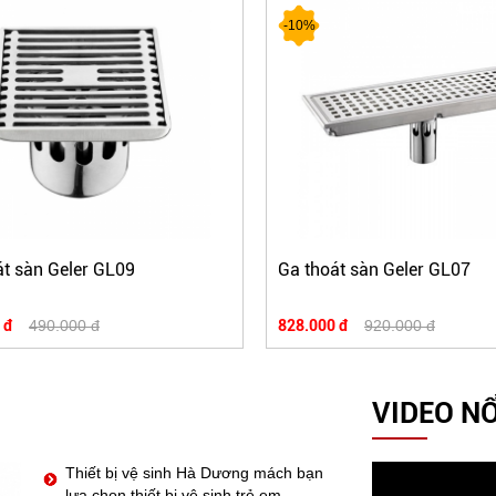
-10%
́t sàn Geler GL09
Ga thoát sàn Geler GL07
 đ
490.000 đ
828.000 đ
920.000 đ
VIDEO NỔ
Thiết bị vệ sinh Hà Dương mách bạn
lựa chọn thiết bị vệ sinh trẻ em