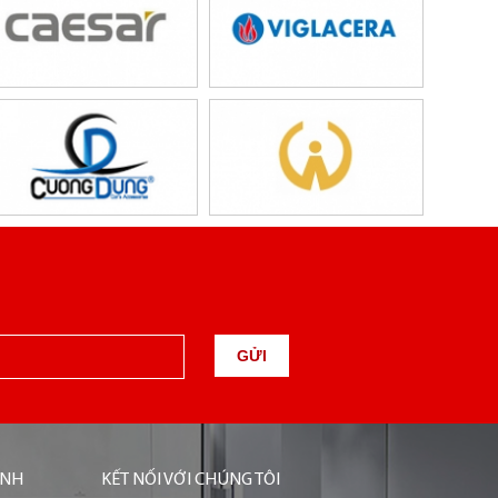
GỬI
ỊNH
KẾT NỐI VỚI CHÚNG TÔI