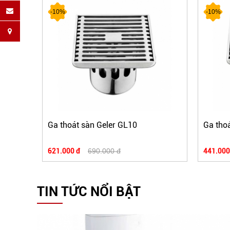
-10%
-10%
Ga thoát sàn Geler GL10
Ga thoa
621.000 đ
690.000 đ
441.000
TIN TỨC NỔI BẬT