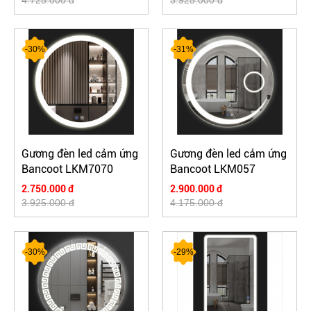
4.725.000 đ
3.925.000 đ
-30%
-31%
Gương đèn led cảm ứng
Gương đèn led cảm ứng
Bancoot LKM7070
Bancoot LKM057
2.750.000 đ
2.900.000 đ
3.925.000 đ
4.175.000 đ
-30%
-29%