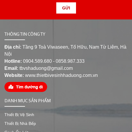
GỬI
THÔNG TIN CÔNG TY
Địa chỉ:
Tầng 9 Toà Viwaseen, Tố Hữu, Nam Từ Liêm, Hà
Nội
Hotline:
0904.589.680 - 0858.987.333
Email:
tbvshaduong@gmail.com
Website:
www.thietbivesinhhaduong.com.vn
DANH MỤC SẢN PHẨM
Thiết Bị Vệ Sinh
Thiết Bị Nhà Bếp