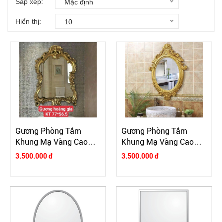
Sắp xếp:
Mặc định
Hiển thị:
10
Gương Phòng Tắm
Gương Phòng Tắm
Khung Mạ Vàng Cao
Khung Mạ Vàng Cao
Cấp HDG02
Cấp HDG01
3.500.000 đ
3.500.000 đ