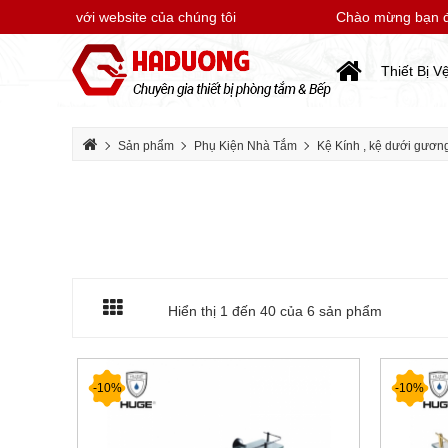
bạn đến với website của chúng tôi
Chào mừng bạn đến 
Thiết Bị V
Sản phẩm
Phụ Kiện Nhà Tắm
Kệ Kính , kệ dưới gươn
Hiển thị 1 đến
40
của 6 sản phẩm
-10%
-10%