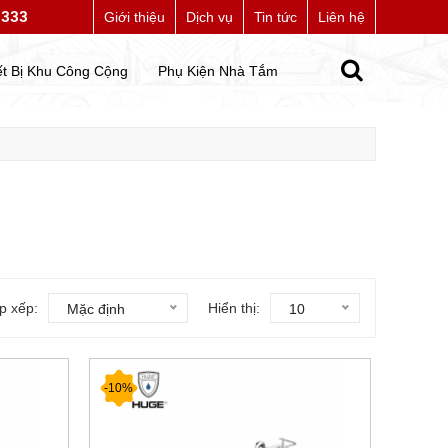
7333
ite của chúng tôi
Giới thiệu
Dịch vụ
Tin tức
Liên hệ
ết Bị Khu Công Cộng
Phụ Kiện Nhà Tắm
p xếp:
Hiển thị:
Mặc định
10
-10%