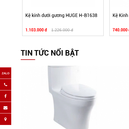
Kệ kính dưới gương HUGE H-B1638
Kệ Kính
1.103.000 đ
1.226.000 đ
740.000 
TIN TỨC NỔI BẬT