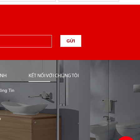
GỬI
ỊNH
KẾT NỐI VỚI CHÚNG TÔI
ông Tin
n
n