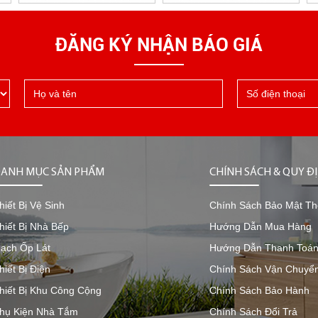
ĐĂNG KÝ NHẬN BÁO GIÁ
ANH MỤC SẢN PHẨM
CHÍNH SÁCH & QUY Đ
hiết Bị Vệ Sinh
Chính Sách Bảo Mật Th
hiết Bị Nhà Bếp
Hướng Dẫn Mua Hàng
ạch Ốp Lát
Hướng Dẫn Thanh Toá
hiết Bị Điện
Chính Sách Vận Chuyể
hiết Bị Khu Công Cộng
Chính Sách Bảo Hành
hụ Kiện Nhà Tắm
Chính Sách Đổi Trả