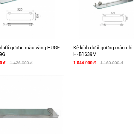
 dưới gương màu vàng HUGE
Kệ kính dưới gương màu gh
9G
H-B1639M
0 đ
1.426.000 đ
1.044.000 đ
1.160.000 đ