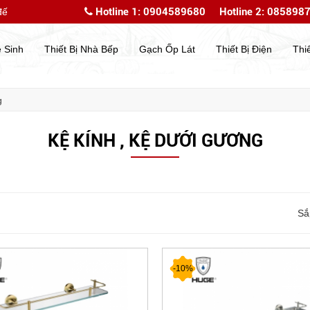
Hotline 1: 0904589680
Hotline 2: 085898
với website của chúng tôi
Chào mừng bạn đến với webs
ệ Sinh
Thiết Bị Nhà Bếp
Gạch Ốp Lát
Thiết Bị Điện
Thi
g
KỆ KÍNH , KỆ DƯỚI GƯƠNG
Sắ
-10%