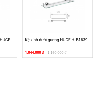
i HUGE
Kệ kính dưới gương HUGE H-B1639
1.044.000 đ
1.160.000 đ