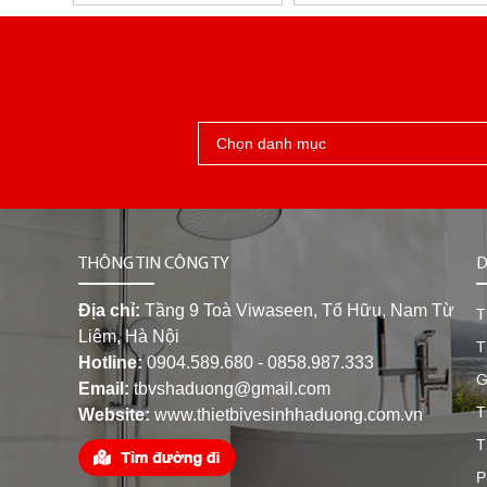
THÔNG TIN CÔNG TY
D
Địa chỉ:
Tầng 9 Toà Viwaseen, Tố Hữu, Nam Từ
T
Liêm, Hà Nội
T
Hotline:
0904.589.680 - 0858.987.333
G
Email:
tbvshaduong@gmail.com
T
Website:
www.thietbivesinhhaduong.com.vn
T
P