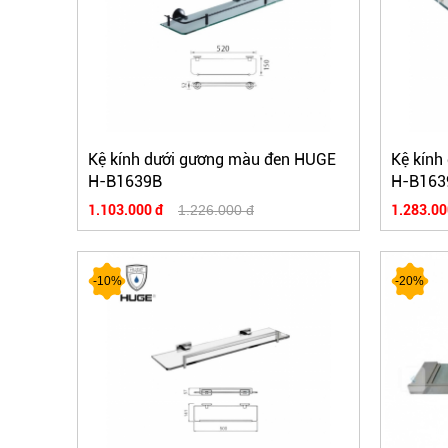
Kệ kính dưới gương màu đen HUGE
Kệ kính
H-B1639B
H-B163
1.103.000 đ
1.226.000 đ
1.283.00
-10%
-20%