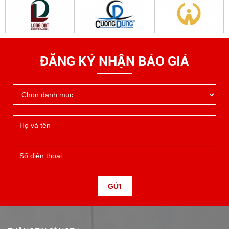
ĐĂNG KÝ NHẬN BÁO GIÁ
GỬI