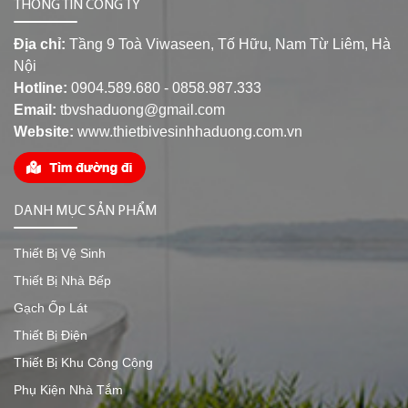
THÔNG TIN CÔNG TY
Địa chỉ:
Tầng 9 Toà Viwaseen, Tố Hữu, Nam Từ Liêm, Hà
Nội
Hotline:
0904.589.680 - 0858.987.333
Email:
tbvshaduong@gmail.com
Website:
www.thietbivesinhhaduong.com.vn
DANH MỤC SẢN PHẨM
Thiết Bị Vệ Sinh
Thiết Bị Nhà Bếp
Gạch Ốp Lát
Thiết Bị Điện
Thiết Bị Khu Công Cộng
Phụ Kiện Nhà Tắm