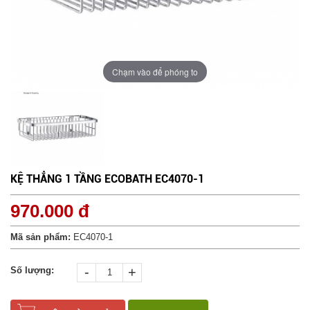
Chạm vào để phóng to
KỆ THẲNG 1 TẦNG ECOBATH EC4070-1
970.000 đ
Mã sản phẩm:
EC4070-1
-
+
Số lượng: