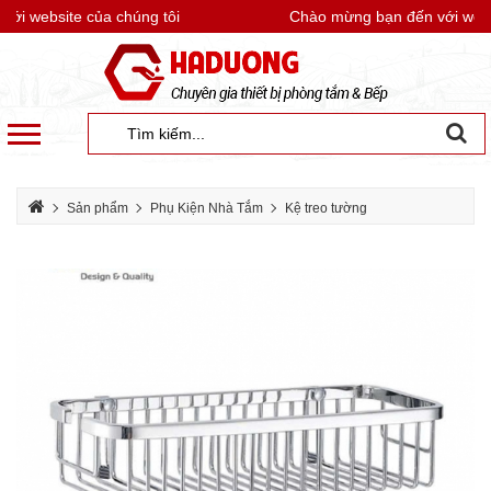
i website của chúng tôi
Chào mừng bạn đến với websit
Sản phẩm
Phụ Kiện Nhà Tắm
Kệ treo tường
Kệ thẳng 1 tầng EcoBath EC4070-1