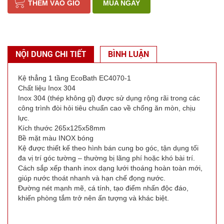
THÊM VÀO GIỎ
MUA NGAY
NỘI DUNG CHI TIẾT
BÌNH LUẬN
Kệ thẳng 1 tầng EcoBath EC4070-1
Chất liệu
Inox 304
Inox 304 (thép không gỉ) được sử dụng rộng rãi trong các
công trình đòi hỏi tiêu chuẩn cao về chống ăn mòn, chịu
lực.
Kích thước
265x125x58mm
Bề mặt màu
INOX bóng
Kệ được thiết kế theo hình bán cung bo góc, tận dụng tối
đa vị trí góc tường – thường bị lãng phí hoặc khó bài trí.
Cách sắp xếp thanh inox dạng lưới thoáng hoàn toàn mới,
giúp nước thoát nhanh và hạn chế đọng nước.
Đường nét mạnh mẽ, cá tính, tạo điểm nhấn độc đáo,
khiến phòng tắm trở nên ấn tượng và khác biệt.