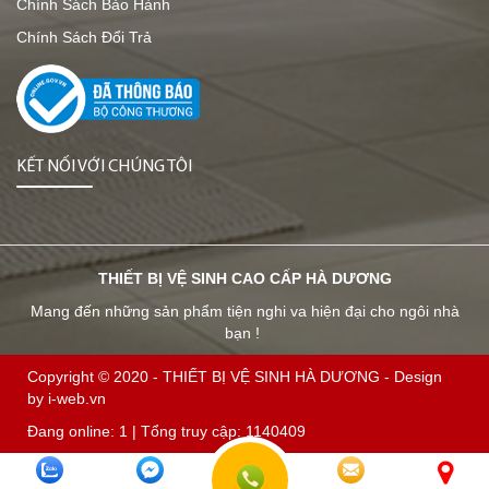
Chính Sách Bảo Hành
Chính Sách Đổi Trả
KẾT NỐI VỚI CHÚNG TÔI
THIẾT BỊ VỆ SINH CAO CẤP HÀ DƯƠNG
Mang đến những sản phẩm tiện nghi va hiện đại cho ngôi nhà
bạn !
Copyright © 2020 -
THIẾT BỊ VỆ SINH HÀ DƯƠNG
-
Design
by i-web.vn
Đang online:
1
| Tổng truy cập:
1140409