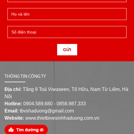
GỬI
THÔNG TIN CÔNG TY
Địa chỉ:
Tầng 9 Toà Viwaseen, Tố Hữu, Nam Từ Liêm, Hà
Nội
Hotline:
0904.589.680 - 0858.987.333
Email:
tbvshaduong@gmail.com
Website:
www.thietbivesinhhaduong.com.vn