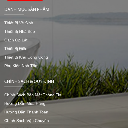
DANH MỤC SẢN PHẨM
Thiết Bị Vệ Sinh
Thiết Bị Nhà Bếp
Gạch Ốp Lát
Thiết Bị Điện
Thiết Bị Khu Công Cộng
Phụ Kiện Nhà Tắm
CHÍNH SÁCH & QUY ĐỊNH
Chính Sách Bảo Mật Thông Tin
Hướng Dẫn Mua Hàng
Hướng Dẫn Thanh Toán
Chính Sách Vận Chuyển