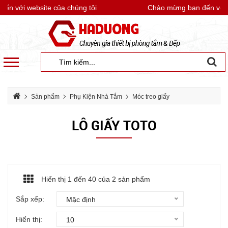
n với website của chúng tôi
Chào mừng bạn đến với we
Sản phẩm
Phụ Kiện Nhà Tắm
Móc treo giấy
Lô giấy TOTO
LÔ GIẤY TOTO
Hiển thị 1 đến
40
của 2 sản phẩm
Sắp xếp:
Mặc định
Hiển thị:
10