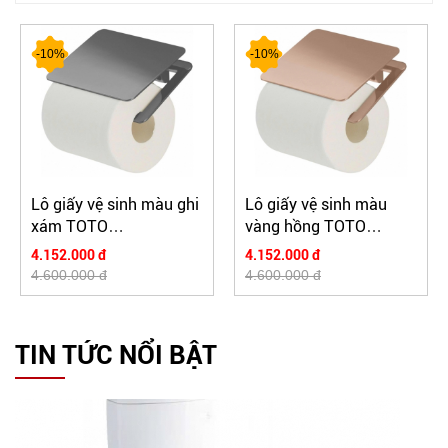
-10%
-10%
Lô giấy vệ sinh màu ghi
Lô giấy vệ sinh màu
xám TOTO
vàng hồng TOTO
YH902V#BGP
YH902V#BRG
4.152.000 đ
4.152.000 đ
4.600.000 đ
4.600.000 đ
TIN TỨC NỔI BẬT