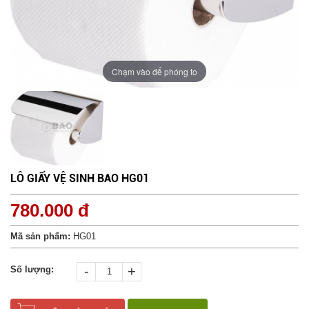
Chạm vào để phóng to
LÔ GIẤY VỆ SINH BAO HG01
780.000 đ
Mã sản phẩm:
HG01
-
+
Số lượng: