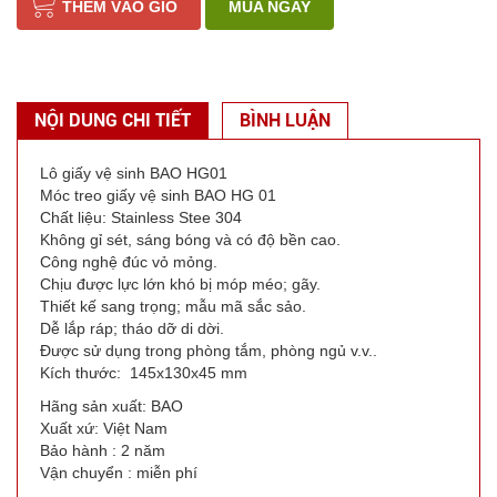
THÊM VÀO GIỎ
MUA NGAY
NỘI DUNG CHI TIẾT
BÌNH LUẬN
Lô giấy vệ sinh BAO HG01
Móc treo giấy vệ sinh BAO HG 01
Chất liệu: Stainless Stee 304
Không gỉ sét, sáng bóng và có độ bền cao.
Công nghệ đúc vỏ mỏng.
Chịu được lực lớn khó bị móp méo; gãy.
Thiết kế sang trọng; mẫu mã sắc sảo.
Dễ lắp ráp; tháo dỡ di dời.
Được sử dụng trong phòng tắm, phòng ngủ v.v..
Kích thước: 145x130x45 mm
Hãng sản xuất: BAO
Xuất xứ: Việt Nam
Bảo hành : 2 năm
Vận chuyển : miễn phí