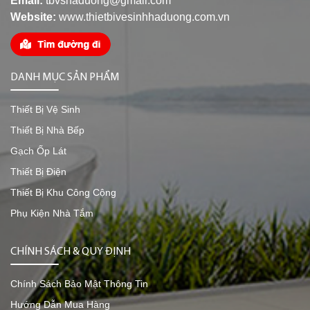
Email:
tbvshaduong@gmail.com
Website:
www.thietbivesinhhaduong.com.vn
DANH MỤC SẢN PHẨM
Thiết Bị Vệ Sinh
Thiết Bị Nhà Bếp
Gạch Ốp Lát
Thiết Bị Điện
Thiết Bị Khu Công Cộng
Phụ Kiện Nhà Tắm
CHÍNH SÁCH & QUY ĐỊNH
Chính Sách Bảo Mật Thông Tin
Hướng Dẫn Mua Hàng