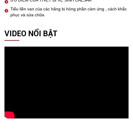
ƯU ĐIỂM CỦA THIẾT BỊ VỆ SINH CAESAR
Tiểu liền van của các hãng bị hỏng phần cảm ứng , cách khắc
phục và sửa chữa
VIDEO NỔI BẬT