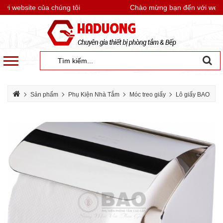
 website của chúng tôi
Chào mừng bạn đến với websit
Sản phẩm
Phụ Kiện Nhà Tắm
Móc treo giấy
Lô giấy BAO
Lô giấy vệ sinh BAO HG01