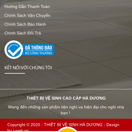
Hướng Dẫn Thanh Toán
Chính Sách Vận Chuyển
Chính Sách Bảo Hành
Chính Sách Đổi Trả
KẾT NỐI VỚI CHÚNG TÔI
THIẾT BỊ VỆ SINH CAO CẤP HÀ DƯƠNG
Mang đến những sản phẩm tiện nghi va hiện đại cho ngôi nhà
bạn !
Copyright © 2020 -
THIẾT BỊ VỆ SINH HÀ DƯƠNG
-
Design
by i-web.vn