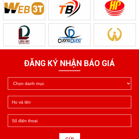
ĐĂNG KÝ NHẬN BÁO GIÁ
GỬI