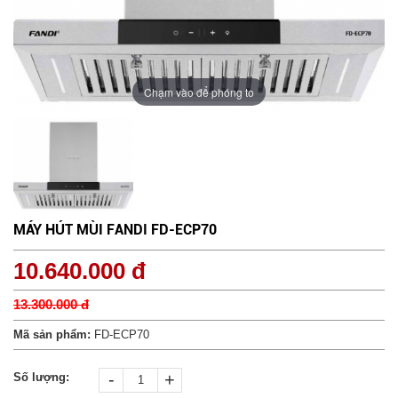
Chạm vào để phóng to
MÁY HÚT MÙI FANDI FD-ECP70
10.640.000 đ
13.300.000 đ
Mã sản phẩm:
FD-ECP70
-
+
Số lượng: