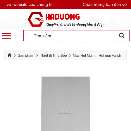
với website của chúng tôi
Chào mừng bạn đến với web
Sản phẩm
Thiết Bị Nhà Bếp
Máy Hút Mùi
Hút mùi Fandi
Máy hút mùi Fandi FD-ECP70