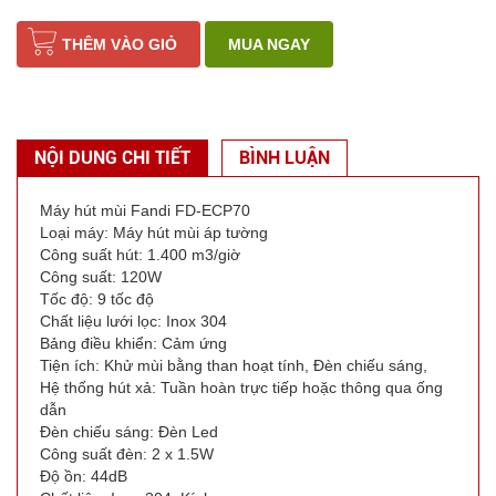
THÊM VÀO GIỎ
MUA NGAY
NỘI DUNG CHI TIẾT
BÌNH LUẬN
Máy hút mùi Fandi FD-ECP70
Loại máy: Máy hút mùi áp tường
Công suất hút: 1.400 m3/giờ
Công suất: 120W
Tốc độ: 9 tốc độ
Chất liệu lưới lọc: Inox 304
Bảng điều khiển: Cảm ứng
Tiện ích: Khử mùi bằng than hoạt tính, Đèn chiếu sáng,
Hệ thống hút xả: Tuần hoàn trực tiếp hoặc thông qua ống
dẫn
Đèn chiếu sáng: Đèn Led
Công suất đèn: 2 x 1.5W
Độ ồn: 44dB