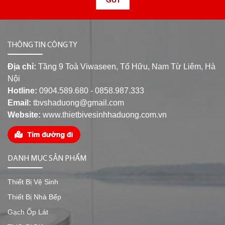
THÔNG TIN CÔNG TY
Địa chỉ:
Tầng 9 Toà Viwaseen, Tố Hữu, Nam Từ Liêm, Hà
Nội
Hotline:
0904.589.680 - 0858.987.333
Email:
tbvshaduong@gmail.com
Website:
www.thietbivesinhhaduong.com.vn
DANH MỤC SẢN PHẨM
Thiết Bị Vệ Sinh
Thiết Bị Nhà Bếp
Gạch Ốp Lát