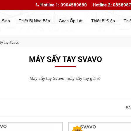
Hotline 1: 0904589680
Hotline 2: 085898
Chào mừng bạn đến với website của chúng tôi
Chào mừ
ệ Sinh
Thiết Bị Nhà Bếp
Gạch Ốp Lát
Thiết Bị Điện
Thi
ấy tay Svavo
MÁY SẤY TAY SVAVO
Máy sấy tay Svavo, máy sấy tay giá rẻ
Sắ
-15%