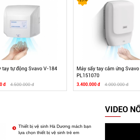
 tay tự động Svavo V-184
Máy sấy tay cảm ứng Svavo
PL151070
0 đ
4.500.000 đ
3.400.000 đ
4.000.000 đ
VIDEO NỔ
Thiết bị vệ sinh Hà Dương mách bạn
lựa chọn thiết bị vệ sinh trẻ em