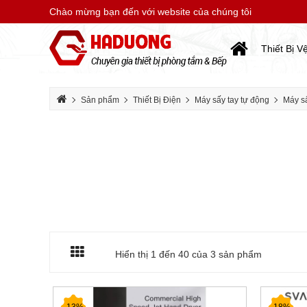
Chào mừng bạn đến với website của chúng tôi
Thiết Bị V
Sản phẩm
Thiết Bị Điện
Máy sấy tay tự động
Máy s
Hiển thị 1 đến
40
của 3 sản phẩm
-13%
-18%