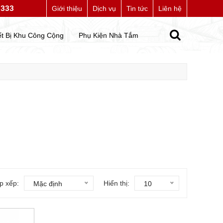
7333
ng bạn đến với website của chúng tôi
Giới thiệu
Dịch vụ
Tin tức
Liên hệ
ết Bị Khu Công Cộng
Phụ Kiện Nhà Tắm
p xếp:
Hiển thị:
Mặc định
10