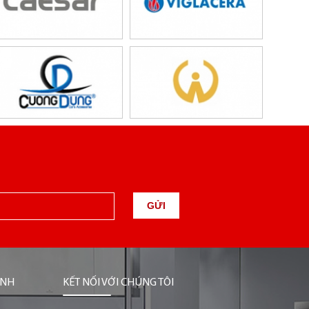
GỬI
ỊNH
KẾT NỐI VỚI CHÚNG TÔI