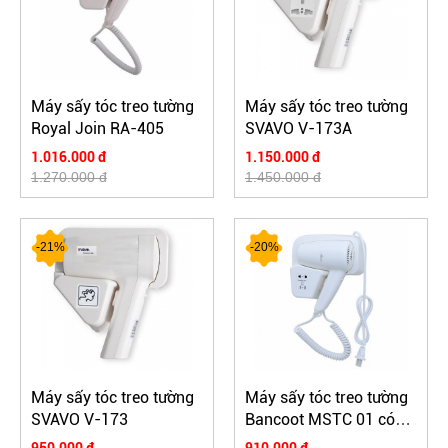
Máy sấy tóc treo tường
Máy sấy tóc treo tường
Royal Join RA-405
SVAVO V-173A
1.016.000 đ
1.150.000 đ
1.270.000 đ
1.450.000 đ
-21%
-20%
Máy sấy tóc treo tường
Máy sấy tóc treo tường
SVAVO V-173
Bancoot MSTC 01 có
kèm ổ cắm phụ