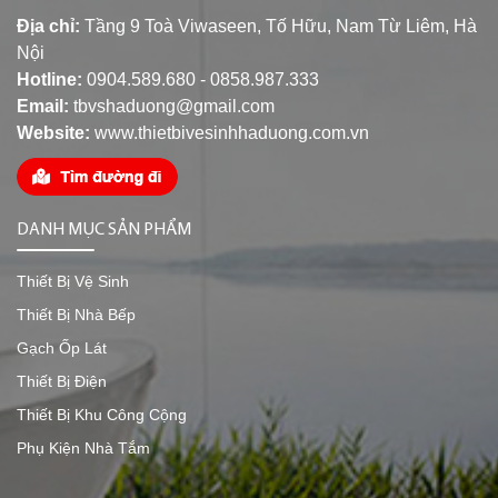
Địa chỉ:
Tầng 9 Toà Viwaseen, Tố Hữu, Nam Từ Liêm, Hà
Nội
Hotline:
0904.589.680 - 0858.987.333
Email:
tbvshaduong@gmail.com
Website:
www.thietbivesinhhaduong.com.vn
DANH MỤC SẢN PHẨM
Thiết Bị Vệ Sinh
Thiết Bị Nhà Bếp
Gạch Ốp Lát
Thiết Bị Điện
Thiết Bị Khu Công Cộng
Phụ Kiện Nhà Tắm