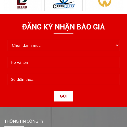
ĐĂNG KÝ NHẬN BÁO GIÁ
GỬI
THÔNG TIN CÔNG TY