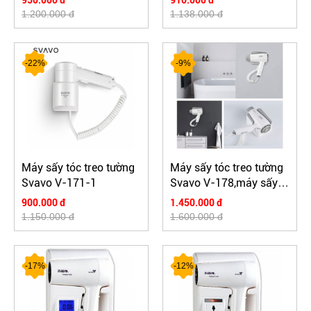
950.000 đ
910.000 đ
1.200.000 đ
1.138.000 đ
-22%
-9%
Máy sấy tóc treo tường
Máy sấy tóc treo tường
Svavo V-171-1
Svavo V-178,máy sấy
tóc công suất lớn
900.000 đ
1.450.000 đ
1.150.000 đ
1.600.000 đ
-17%
-12%