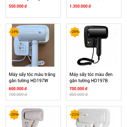
HDMST01
cắm phụ
550.000 đ
1.350.000 đ
-14%
-26%
Máy sấy tóc màu trắng
Máy sấy tóc màu đen
gắn tường HD197W
gắn tường HD197B
600.000 đ
700.000 đ
700.000 đ
950.000 đ
-20%
-21%