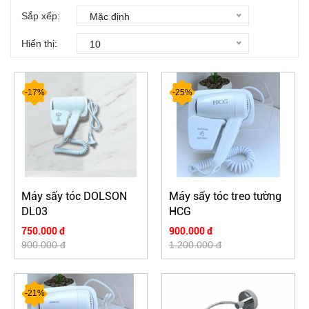
Sắp xếp:
Mặc định
Hiển thị:
10
-17%
-25%
Máy sấy tóc DOLSON
Máy sấy tóc treo tường
DL03
HCG
750.000 đ
900.000 đ
900.000 đ
1.200.000 đ
-21%