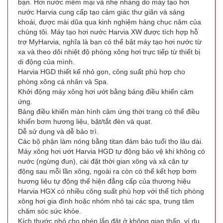
bạn. Hơi nước mềm mại và nhẹ nhàng do máy tạo hơi
nước Harvia cung cấp tạo cảm giác thư giãn và sảng
khoái, được mài dũa qua kinh nghiệm hàng chục năm của
chúng tôi. Máy tạo hơi nước Harvia XW được tích hợp hỗ
trợ MyHarvia, nghĩa là bạn có thể bật máy tạo hơi nước từ
xa và theo dõi nhiệt độ phòng xông hơi trực tiếp từ thiết bị
di động của mình.
Harvia HGD thiết kế nhỏ gọn, công suất phù hợp cho
phòng xông cá nhân và Spa.
Khởi động máy xông hơi ướt bằng bảng điều khiển cảm
ứng.
Bảng điều khiển màn hình cảm ứng thời trang có thể điều
khiển bơm hương liệu, bật/tắt đèn và quạt.
Dễ sử dụng và dễ bảo trì.
Các bộ phận làm nóng bằng titan đảm bảo tuổi thọ lâu dài.
Máy xông hơi ướt Harvia HGD tự động bảo vệ khi không có
nước (ngừng đun), cài đặt thời gian xông và xả cận tự
động sau mỗi lần xông, ngoài ra còn có thể kết hợp bơm
hương liệu tự động thể hiện đẳng cấp của thương hiệu
Harvia HGX có nhiều công suất phù hợp với thể tích phòng
xông hơi gia đình hoặc nhóm nhỏ tại các spa, trung tâm
chăm sóc sức khỏe.
Kích thước nhỏ cho phép lắp đặt ở không gian thấp, ví dụ