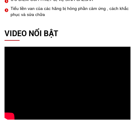
Tiểu liền van của các hãng bị hỏng phần cảm ứng , cách khắc
phục và sửa chữa
VIDEO NỔI BẬT