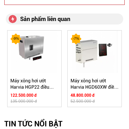
Sản phẩm liên quan
-9%
-7%
Máy xông hơi ướt
Máy xông hơi ướt
Harvia HGP22 điều
Harvia HGD60XW điều
khiển cảm ứng,máy
khiển wifi
122.500.000 đ
48.800.000 đ
xông hơi công suất lớn
135.000.000 đ
52.500.000 đ
TIN TỨC NỔI BẬT