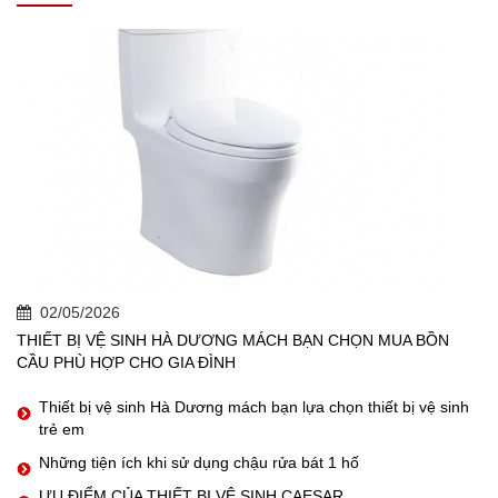
02/05/2026
THIẾT BỊ VỆ SINH HÀ DƯƠNG MÁCH BẠN CHỌN MUA BỒN
CẦU PHÙ HỢP CHO GIA ĐÌNH
Thiết bị vệ sinh Hà Dương mách bạn lựa chọn thiết bị vệ sinh
trẻ em
Những tiện ích khi sử dụng chậu rửa bát 1 hố
ƯU ĐIỂM CỦA THIẾT BỊ VỆ SINH CAESAR