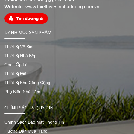
Website:
www.thietbivesinhhaduong.com.vn
DANH MỤC SẢN PHẨM
Thiết Bị Vệ Sinh
Thiết Bị Nhà Bếp
Gạch Ốp Lát
Thiết Bị Điện
Thiết Bị Khu Công Cộng
Phụ Kiện Nhà Tắm
CHÍNH SÁCH & QUY ĐỊNH
Chính Sách Bảo Mật Thông Tin
Hướng Dẫn Mua Hàng