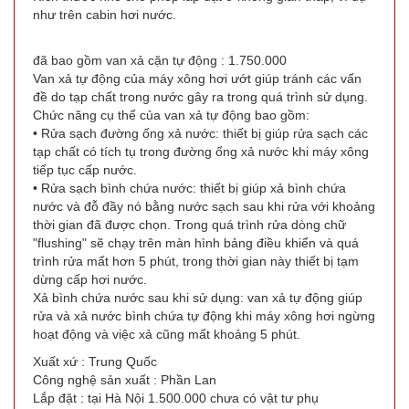
như trên cabin hơi nước.
đã bao gồm van xả cặn tự động : 1.750.000
Van xả tự động của máy xông hơi ướt giúp tránh các vấn
đề do tạp chất trong nước gây ra trong quá trình sử dụng.
Chức năng cụ thể của van xả tự động bao gồm:
• Rửa sạch đường ống xả nước: thiết bị giúp rửa sạch các
tạp chất có tích tụ trong đường ống xả nước khi máy xông
tiếp tục cấp nước.
• Rửa sạch bình chứa nước: thiết bị giúp xả bình chứa
nước và đỗ đầy nó bằng nước sạch sau khi rửa với khoảng
thời gian đã được chọn. Trong quá trình rửa dòng chữ
"flushing" sẽ chạy trên màn hình bảng điều khiển và quá
trình rửa mất hơn 5 phút, trong thời gian này thiết bị tạm
dừng cấp hơi nước.
Xả bình chứa nước sau khi sử dụng: van xả tự động giúp
rửa và xả nước bình chứa tự động khi máy xông hơi ngừng
hoạt động và việc xả cũng mất khoảng 5 phút.
Xuất xứ : Trung Quốc
Công nghệ sản xuất : Phần Lan
Lắp đặt : tại Hà Nội 1.500.000 chưa có vật tư phụ