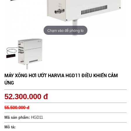
Chạm vào để phóng to
MÁY XÔNG HƠI ƯỚT HARVIA HGD11 ĐIỀU KHIỂN CẢM
ỨNG
52.300.000 đ
55.500.000 đ
Mã sản phẩm:
HGD11
Mô tả: