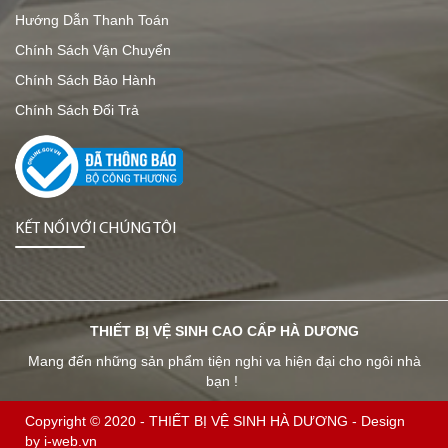
Hướng Dẫn Thanh Toán
Chính Sách Vận Chuyển
Chính Sách Bảo Hành
Chính Sách Đổi Trả
KẾT NỐI VỚI CHÚNG TÔI
THIẾT BỊ VỆ SINH CAO CẤP HÀ DƯƠNG
Mang đến những sản phẩm tiện nghi va hiện đại cho ngôi nhà
bạn !
Copyright © 2020 -
THIẾT BỊ VỆ SINH HÀ DƯƠNG
-
Design
by i-web.vn