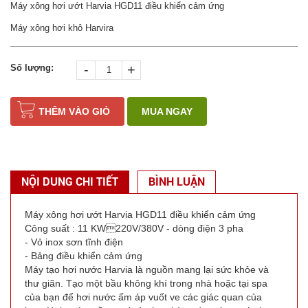
Máy xông hơi ướt Harvia HGD11 điều khiển cảm ứng
Máy xông hơi khô Harvira
-
+
Số lượng:
THÊM VÀO GIỎ
MUA NGAY
NỘI DUNG CHI TIẾT
BÌNH LUẬN
Máy xông hơi ướt Harvia HGD11 điều khiển cảm ứng
Công suất : 11 KW220V/380V - dòng điện 3 pha
- Vỏ inox sơn tĩnh điện
- Bảng điều khiển cảm ứng
Máy tạo hơi nước Harvia là nguồn mang lại sức khỏe và
thư giãn. Tạo một bầu không khí trong nhà hoặc tại spa
của bạn để hơi nước ấm áp vuốt ve các giác quan của