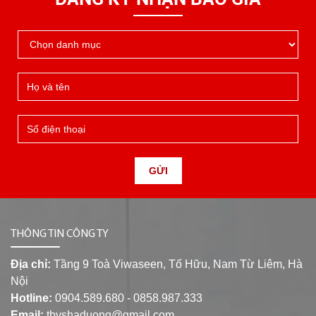
GỬI
THÔNG TIN CÔNG TY
Địa chỉ:
Tầng 9 Toà Viwaseen, Tố Hữu, Nam Từ Liêm, Hà
Nội
Hotline:
0904.589.680 - 0858.987.333
Email:
tbvshaduong@gmail.com