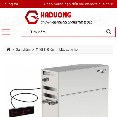
chúng tôi
Chào mừng bạn đến với website của chúng tô
Sản phẩm
Thiết Bị Điện
Máy xông hơi
Máy xông hơi ướt Harvia
Máy xông hơi ướt Harvia HGD11 điều khiển cảm ứng