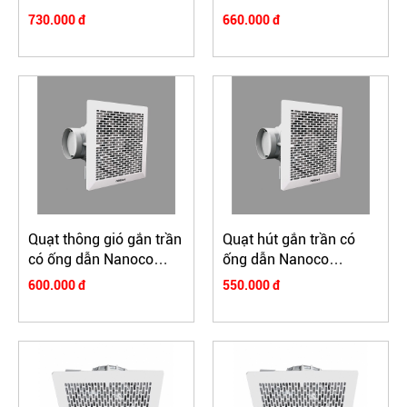
NFV2521
NFV2021
730.000 đ
660.000 đ
Quạt thông gió gắn trần
Quạt hút gắn trần có
có ống dẫn Nanoco
ống dẫn Nanoco
NCV2020-C
NCV1520-C
600.000 đ
550.000 đ