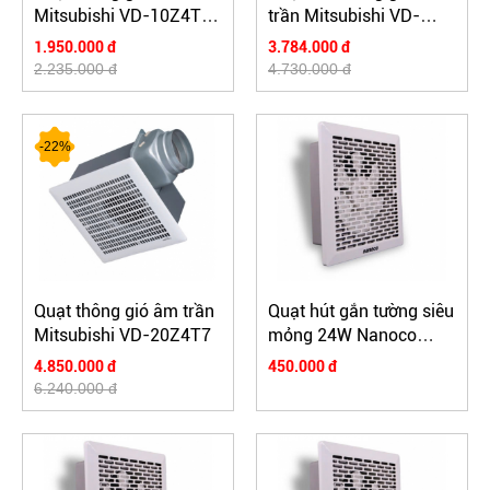
Mitsubishi VD-10Z4T6-
trần Mitsubishi VD-
N
18Z4T5
1.950.000 đ
3.784.000 đ
2.235.000 đ
4.730.000 đ
-22%
Quạt thông gió âm trần
Quạt hút gắn tường siêu
Mitsubishi VD-20Z4T7
mỏng 24W Nanoco
NMV2523
4.850.000 đ
450.000 đ
6.240.000 đ