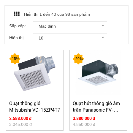
Hiển thị 1 đến
40
của 98 sản phẩm
Sắp xếp:
Mặc định
Hiển thị:
10
-15%
-20%
Quạt thông gió
Quạt hút thông gió âm
Mitsubishi VD-15ZP4T7
trần Panasonic FV-
27CH9
2.588.000 đ
3.880.000 đ
3.045.000 đ
4.850.000 đ