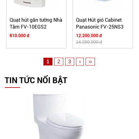
Quạt hút gắn tường Nhà
Quạt Hút gió Cabinet
Tắm FV-10EGS2
Panasonic FV-25NS3
810.000 đ
12.200.000 đ
14.280.000 đ
1
2
3
›
››
TIN TỨC NỔI BẬT