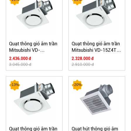
Quạt thông gió âm trần
Quạt thông gió âm trần
Mitsubishi VD-
Mitsubishi VD-15Z4T7-
15ZP4T7-N
N
2.436.000 đ
2.328.000 đ
3.045.000 đ
2.910.000 đ
-13%
-20%
Quạt thông gió âm trần
Quạt hút thông gió âm