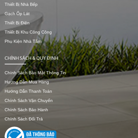
Thiết Bị Nhà Bếp
Gạch Ốp Lát
Thiết Bị Điện
Thiết Bị Khu Công Cộng
Phụ Kiện Nhà Tắm
CHÍNH SÁCH & QUY ĐỊNH
Chính Sách Bảo Mật Thông Tin
Hướng Dẫn Mua Hàng
Hướng Dẫn Thanh Toán
Chính Sách Vận Chuyển
Chính Sách Bảo Hành
Chính Sách Đổi Trả