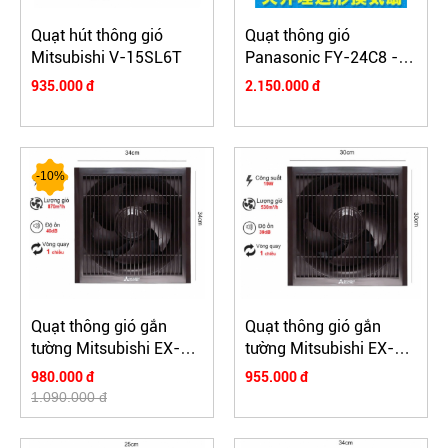
Quạt hút thông gió
Quạt thông gió
Mitsubishi V-15SL6T
Panasonic FY-24C8 -
Hàng xách tay Nhật Bản
935.000 đ
2.150.000 đ
-10%
Quạt thông gió gắn
Quạt thông gió gắn
tường Mitsubishi EX-
tường Mitsubishi EX-
25SKC5T-BW
20SKC5T-BW
980.000 đ
955.000 đ
1.090.000 đ