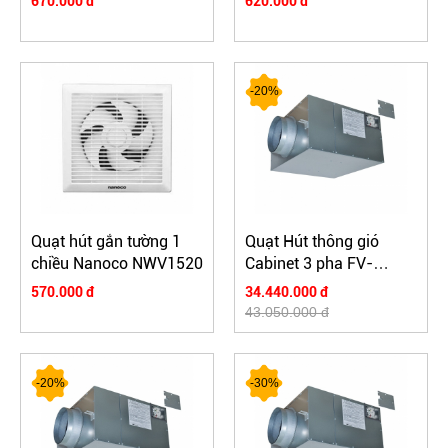
670.000 đ
620.000 đ
-20%
Quạt hút gắn tường 1
Quạt Hút thông gió
chiều Nanoco NWV1520
Cabinet 3 pha FV-
25SM3
570.000 đ
34.440.000 đ
43.050.000 đ
-20%
-30%