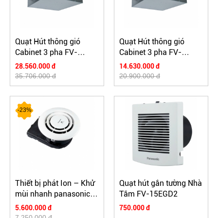
Quạt Hút thông gió
Quạt Hút thông gió
Cabinet 3 pha FV-
Cabinet 3 pha FV-
25SW3
28NX3
28.560.000 đ
14.630.000 đ
35.706.000 đ
20.900.000 đ
-23%
Thiết bị phát Ion – Khử
Quạt hút gắn tường Nhà
mùi nhanh panasonic
Tắm FV-15EGD2
FV-15CSD1
5.600.000 đ
750.000 đ
7.250.000 đ