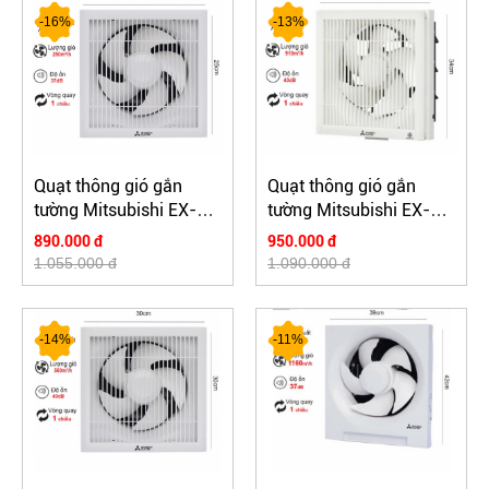
-16%
-13%
Quạt thông gió gắn
Quạt thông gió gắn
tường Mitsubishi EX-
tường Mitsubishi EX-
15SK5-E
25SKC7T
890.000 đ
950.000 đ
1.055.000 đ
1.090.000 đ
-14%
-11%