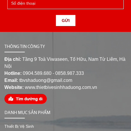
GỬI
THÔNG TIN CÔNG TY
Địa chỉ:
Tầng 9 Toà Viwaseen, Tố Hữu, Nam Từ Liêm, Hà
Nội
Hotline:
0904.589.680 - 0858.987.333
Email:
tbvshaduong@gmail.com
Website:
www.thietbivesinhhaduong.com.vn
DANH MỤC SẢN PHẨM
Thiết Bị Vệ Sinh