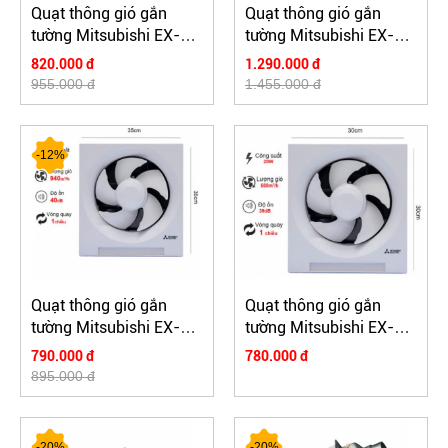
Quạt thông gió gắn
Quạt thông gió gắn
tường Mitsubishi EX-
tường Mitsubishi EX-
20SKC7T - có lưới
30SH7T
820.000 đ
1.290.000 đ
955.000 đ
1.455.000 đ
-12%
Quạt thông gió gắn
Quạt thông gió gắn
tường Mitsubishi EX-
tường Mitsubishi EX-
25SH7T
20SH7T
790.000 đ
780.000 đ
895.000 đ
-20%
-20%