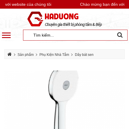
với website của chúng tôi
Chào mừng bạn đến với webs
Sản phẩm
Phụ Kiện Nhà Tắm
Dây bát sen
Dây bát sen inax
Tay sen tăng áp INAX BF-SC8