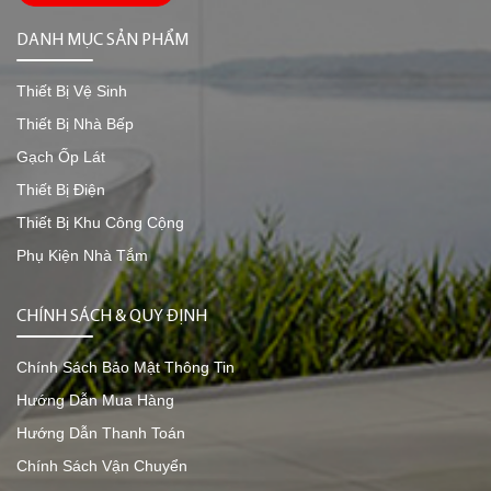
DANH MỤC SẢN PHẨM
Thiết Bị Vệ Sinh
Thiết Bị Nhà Bếp
Gạch Ốp Lát
Thiết Bị Điện
Thiết Bị Khu Công Cộng
Phụ Kiện Nhà Tắm
CHÍNH SÁCH & QUY ĐỊNH
Chính Sách Bảo Mật Thông Tin
Hướng Dẫn Mua Hàng
Hướng Dẫn Thanh Toán
Chính Sách Vận Chuyển