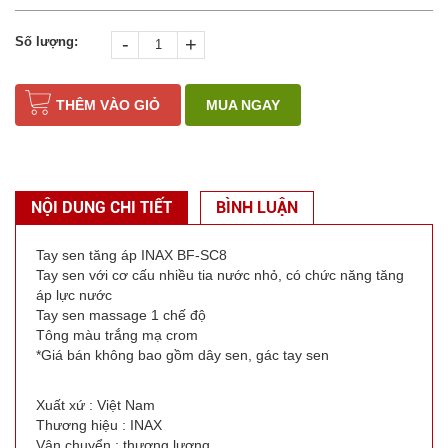
-
+
Số lượng:
THÊM VÀO GIỎ
MUA NGAY
NỘI DUNG CHI TIẾT
BÌNH LUẬN
Tay sen tăng áp INAX BF-SC8
Tay sen với cơ cấu nhiều tia nước nhỏ, có chức năng tăng
áp lực nước
Tay sen massage 1 chế độ
Tông màu trắng mạ crom
*Giá bán không bao gồm dây sen, gác tay sen
Xuất xứ : Việt Nam
Thương hiệu : INAX
Vận chuyển : thương lượng