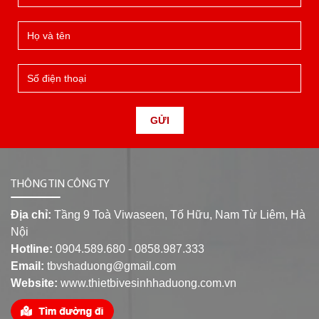
GỬI
THÔNG TIN CÔNG TY
Địa chỉ:
Tầng 9 Toà Viwaseen, Tố Hữu, Nam Từ Liêm, Hà
Nội
Hotline:
0904.589.680 - 0858.987.333
Email:
tbvshaduong@gmail.com
Website:
www.thietbivesinhhaduong.com.vn