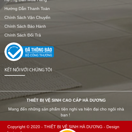
Hướng Dẫn Thanh Toán
Chính Sách Vận Chuyển
Chính Sách Bảo Hành
Chính Sách Đổi Trả
KẾT NỐI VỚI CHÚNG TÔI
THIẾT BỊ VỆ SINH CAO CẤP HÀ DƯƠNG
Mang đến những sản phẩm tiện nghi va hiện đại cho ngôi nhà
bạn !
Copyright © 2020 -
THIẾT BỊ VỆ SINH HÀ DƯƠNG
-
Design