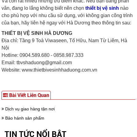
Và còn rất nhiều những ưu điểm khác. Nếu bạn đang phân
vân, đang lo lắng không biết nên chọn
thiết bị vệ sinh
nào
cho phù hợp với nhu cầu sử dụng, với không gian công trình
của bạn, hãy liên hệ ngay với Hà Dương theo thông tin sau:
THIẾT BỊ VỆ SINH HÀ DƯƠNG
Địa chỉ: Tầng 9 Toà Viwaseen, Tố Hữu, Nam Từ Liêm, Hà
Nội
Hotline: 0904.589.680 - 0858.987.333
Email: tbvshaduong@gmail.com
Website: www.thietbivesinhhaduong.com.vn
Bài Viết Liên Quan
Dịch vụ giao hàng tận nơi
Bảo hành sản phẩm
TIN TỨC NỔI BẬT