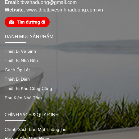
Email:
tbvshaduong@gmail.com
Website:
www.thietbivesinhhaduong.com.vn
DANH MỤC SẢN PHẨM
Thiết Bị Vệ Sinh
Thiết Bị Nhà Bếp
Gạch Ốp Lát
Thiết Bị Điện
Thiết Bị Khu Công Cộng
Phụ Kiện Nhà Tắm
CHÍNH SÁCH & QUY ĐỊNH
Chính Sách Bảo Mật Thông Tin
Hướng Dẫn Mua Hàng