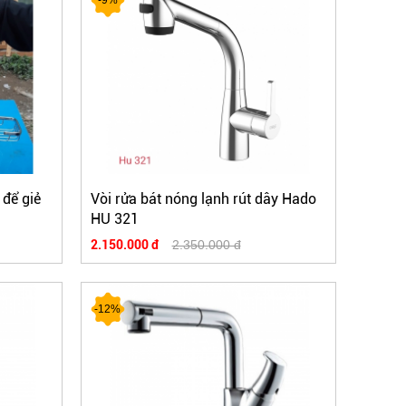
 để giẻ
Vòi rửa bát nóng lạnh rút dây Hado
HU 321
2.150.000 đ
2.350.000 đ
-12%