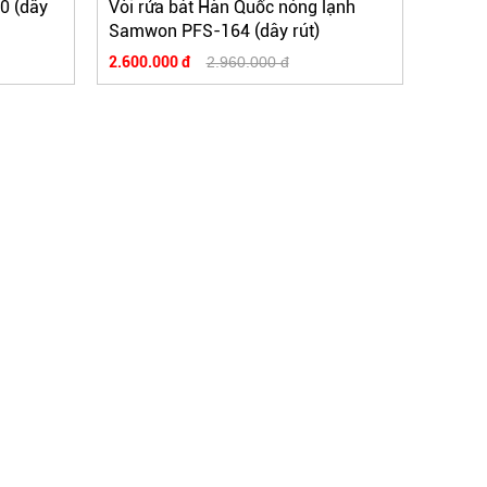
0 (dây
Vòi rửa bát Hàn Quốc nóng lạnh
Samwon PFS-164 (dây rút)
2.600.000 đ
2.960.000 đ