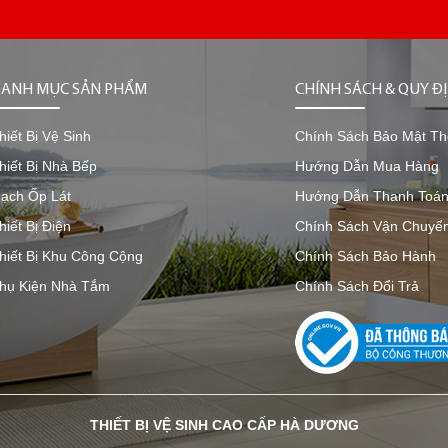
ANH MỤC SẢN PHẨM
CHÍNH SÁCH & QUY Đ
hiết Bị Vệ Sinh
Chính Sách Bảo Mật Th
hiết Bị Nhà Bếp
Hướng Dẫn Mua Hàng
ạch Ốp Lát
Hướng Dẫn Thanh Toá
hiết Bị Điện
Chính Sách Vận Chuyể
hiết Bị Khu Công Cộng
Chính Sách Bảo Hành
hụ Kiện Nhà Tắm
Chính Sách Đổi Trả
THIẾT BỊ VỆ SINH CAO CẤP HÀ DƯƠNG