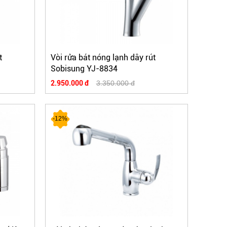
t
Vòi rửa bát nóng lạnh dây rút
Sobisung YJ-8834
2.950.000 đ
3.350.000 đ
-12%