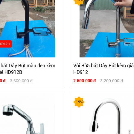
 bát Dây Rút màu đen kèm
Vòi Rửa bát Dây Rút kèm giá
giẻ HD912B
HD912
0 đ
3.600.000 đ
2.600.000 đ
3.200.000 đ
-19%