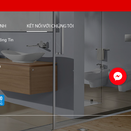
ỊNH
KẾT NỐI VỚI CHÚNG TÔI
ông Tin
n
n