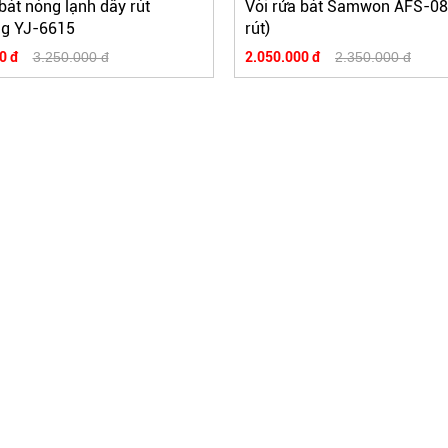
bát nóng lạnh dây rút
Vòi rửa bát Samwon AFS-08
ng YJ-6615
rút)
0 đ
3.250.000 đ
2.050.000 đ
2.350.000 đ