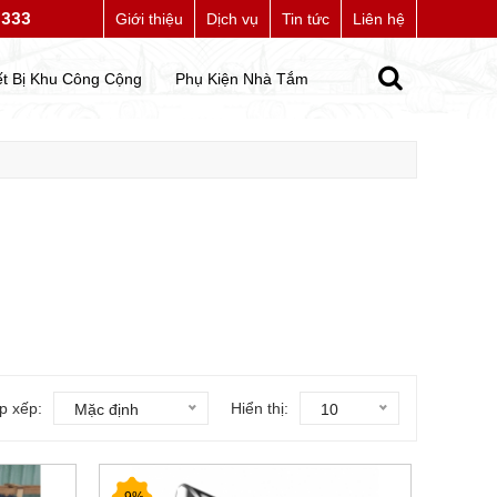
7333
te của chúng tôi
Giới thiệu
Dịch vụ
Tin tức
Liên hệ
ết Bị Khu Công Cộng
Phụ Kiện Nhà Tắm
p xếp:
Hiển thị:
Mặc định
10
-9%