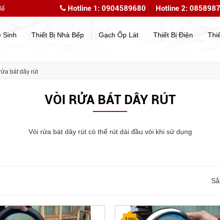
Hotline 1: 0904589680
Hotline 2: 085898
ới website của chúng tôi
Chào mừng bạn đến với websi
ệ Sinh
Thiết Bị Nhà Bếp
Gạch Ốp Lát
Thiết Bị Điện
Thi
rửa bát dây rút
VÒI RỬA BÁT DÂY RÚT
Vòi rửa bát dây rút có thể rút dài đầu vòi khi sử dụng
Sắ
-19%