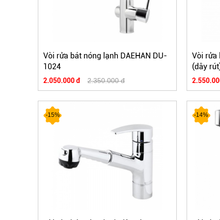
Vòi rửa bát nóng lạnh DAEHAN DU-
Vòi rửa
1024
(dây rút
2.050.000 đ
2.350.000 đ
2.550.00
-15%
-14%