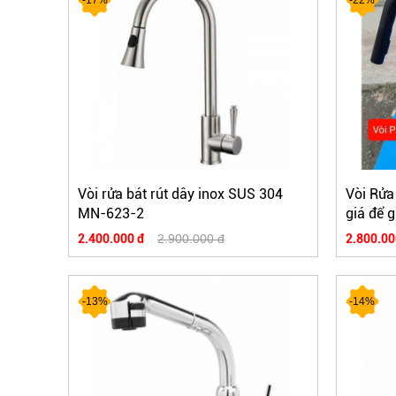
Vòi rửa bát rút dây inox SUS 304
Vòi Rửa
MN-623-2
giá để 
2.400.000 đ
2.900.000 đ
2.800.00
-13%
-14%