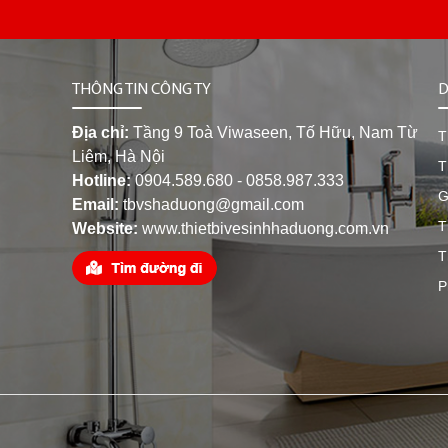
THÔNG TIN CÔNG TY
D
Địa chỉ:
Tầng 9 Toà Viwaseen, Tố Hữu, Nam Từ
T
Liêm, Hà Nội
T
Hotline:
0904.589.680 - 0858.987.333
G
Email:
tbvshaduong@gmail.com
T
Website:
www.thietbivesinhhaduong.com.vn
T
P