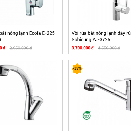
 bát nóng lạnh Ecofa E-225
Vòi rửa bát nóng lạnh dây rú
)
Sobisung YJ-3725
0 đ
2.950.000 đ
3.700.000 đ
4.550.000 đ
-13%