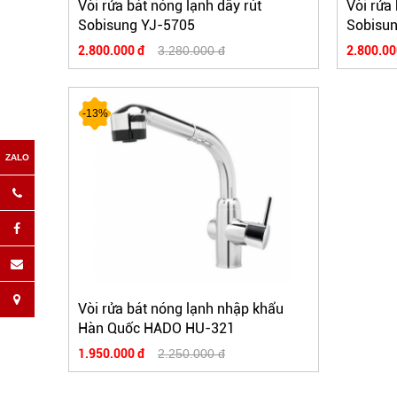
Vòi rửa bát nóng lạnh dây rút
Vòi rửa 
Sobisung YJ-5705
Sobisu
2.800.000 đ
3.280.000 đ
2.800.00
-13%
Vòi rửa bát nóng lạnh nhập khẩu
Hàn Quốc HADO HU-321
1.950.000 đ
2.250.000 đ