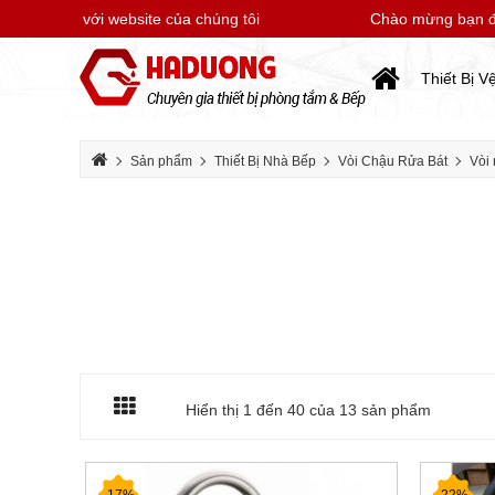
ạn đến với website của chúng tôi
Chào mừng bạn đến v
Thiết Bị V
Sản phẩm
Thiết Bị Nhà Bếp
Vòi Chậu Rửa Bát
Vòi 
Hiển thị 1 đến
40
của 13 sản phẩm
-17%
-22%