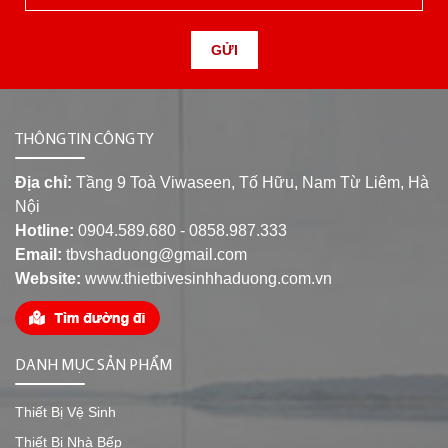
GỬI
THÔNG TIN CÔNG TY
Địa chỉ:
Tầng 9 Toà Viwaseen, Tố Hữu, Nam Từ Liêm, Hà
Nội
Hotline:
0904.589.680 - 0858.987.333
Email:
tbvshaduong@gmail.com
Website:
www.thietbivesinhhaduong.com.vn
DANH MỤC SẢN PHẨM
Thiết Bị Vệ Sinh
Thiết Bị Nhà Bếp