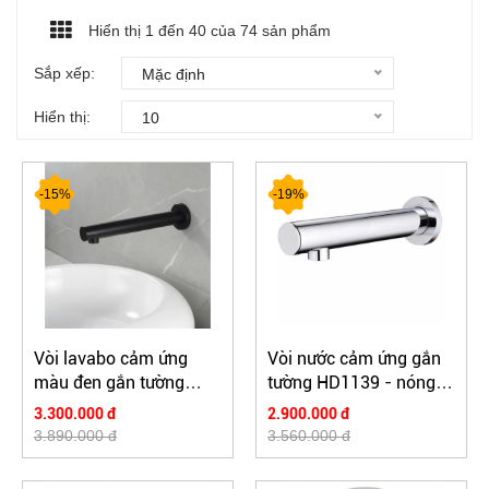
Hiển thị 1 đến
40
của 74 sản phẩm
Sắp xếp:
Mặc định
Hiển thị:
10
-15%
-19%
Vòi lavabo cảm ứng
Vòi nước cảm ứng gắn
màu đen gắn tường
tường HD1139 - nóng
HD1139 - nóng lạnh
lạnh
3.300.000 đ
2.900.000 đ
3.890.000 đ
3.560.000 đ