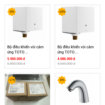
-0%
-10%
Bộ điều khiển vòi cảm
Bộ điều khiển vòi cảm
ứng TOTO
ứng TOTO
TLE03502A1/TLN01102A
TLE01502A1/TLN01102A
5.900.000 đ
4.086.000 đ
5.900.000 đ
4.540.000 đ
-17%
-6%