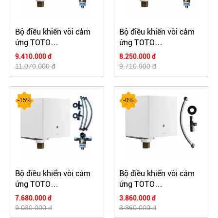
Bộ điều khiển vòi cảm
Bộ điều khiển vòi cảm
ứng TOTO
ứng TOTO
TLE03502A1/TLN01103A/TLE05701A
TLE01502A1/TLN01103A/T
9.410.000 đ
8.250.000 đ
11.070.000 đ
9.710.000 đ
-15%
-0%
Bộ điều khiển vòi cảm
Bộ điều khiển vòi cảm
ứng TOTO
ứng TOTO
TLE04502A1/TLN01103A/TLE05701A
TLE04502A1/TLN01102A
7.680.000 đ
3.860.000 đ
9.030.000 đ
3.860.000 đ