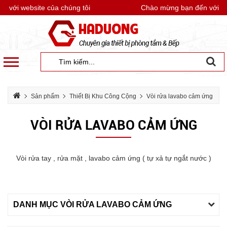
i website của chúng tôi
Chào mừng bạn đến với websi
Sản phẩm
Thiết Bị Khu Công Cộng
Vòi rửa lavabo cảm ứng
VÒI RỬA LAVABO CẢM ỨNG
Vòi rửa tay , rửa mặt , lavabo cảm ứng ( tự xả tự ngắt nước )
DANH MỤC VÒI RỬA LAVABO CẢM ỨNG