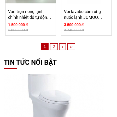
Van trộn nóng lạnh
Vòi lavabo cảm ứng
chỉnh nhiệt độ tự động
nước lạnh JOMOO
TOTO DLE424SMA
51E1210-11-CJM1
1.500.000 đ
3.500.000 đ
1.800.000 đ
3.740.000 đ
1
2
›
››
TIN TỨC NỔI BẬT