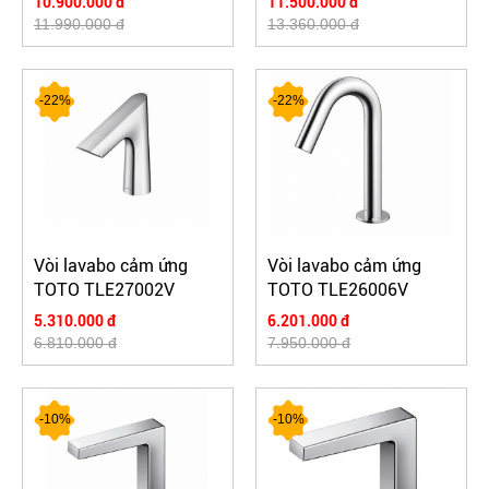
10.900.000 đ
11.500.000 đ
11.990.000 đ
13.360.000 đ
-22%
-22%
Vòi lavabo cảm ứng
Vòi lavabo cảm ứng
TOTO TLE27002V
TOTO TLE26006V
5.310.000 đ
6.201.000 đ
6.810.000 đ
7.950.000 đ
-10%
-10%