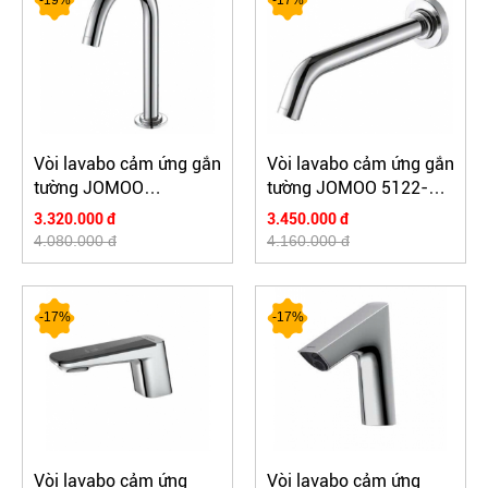
Vòi lavabo cảm ứng gắn
Vòi lavabo cảm ứng gắn
tường JOMOO
tường JOMOO 5122-
P5E1011-10-CJM
1B1-3
3.320.000 đ
3.450.000 đ
4.080.000 đ
4.160.000 đ
-17%
-17%
Vòi lavabo cảm ứng
Vòi lavabo cảm ứng