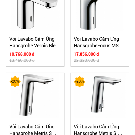
Vòi Lavabo Cảm Ứng
Vòi Lavabo Cảm Ứng
Hansgrohe Vernis Blend
HansgroheFocus MS
MS 71501007
31172000 - nóng lạnh
10.768.000 đ
17.856.000 đ
13.460.000 đ
22.320.000 đ
-20%
-20%
Vòi Lavabo Cảm Ứng
Vòi Lavabo Cảm Ứng
Hansgrohe Metris S MS
Hansgrohe Metris S MS