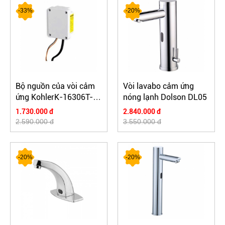
-33%
-20%
Bộ nguồn của vòi cảm
Vòi lavabo cảm ứng
ứng KohlerK-16306T-
nóng lạnh Dolson DL05
NA
1.730.000 đ
2.840.000 đ
2.590.000 đ
3.550.000 đ
-20%
-20%