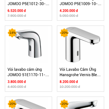
JOMOO P5E1012-30-
JOMOO P5E1009-10-
CJM
CJM
6.520.000 đ
4.200.000 đ
7.900.000 đ
5.050.000 đ
-14%
-20%
Vòi lavabo cảm ứng
Vòi Lavabo Cảm Ứng
JOMOO 51E1170-11-
Hansgrohe Vernis Blend
CJM4
MS 71503007 - Lạnh
3.800.000 đ
8.200.000 đ
4.400.000 đ
10.200.000 đ
-20%
-20%