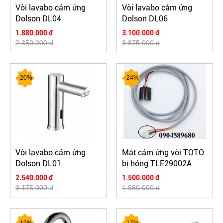
Vòi lavabo cảm ứng
Vòi lavabo cảm ứng
Dolson DL04
Dolson DL06
1.880.000 đ
3.100.000 đ
2.350.000 đ
3.875.000 đ
-20%
-24%
Vòi lavabo cảm ứng
Mắt cảm ứng vòi TOTO
Dolson DL01
bị hỏng TLE29002A
2.540.000 đ
1.500.000 đ
3.175.000 đ
1.980.000 đ
-19%
-17%