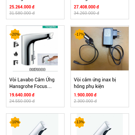
31101000- nóng lạnh
31100000 - nóng lạnh
25.264.000 đ
27.408.000 đ
31.580.000 đ
34.260.000 đ
-20%
-17%
Vòi Lavabo Cảm Ứng
Vòi cảm ứng inax bị
Hansgrohe Focus
hỏng phụ kiện
31171000 - nóng lạnh
19.640.000 đ
1.900.000 đ
24.550.000 đ
2.300.000 đ
-10%
-13%