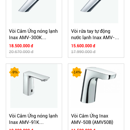
Vòi Cảm Ứng nóng lạnh
Vòi rửa tay tự động
Inax AMV-300K
nước lạnh Inax AMV-
(AMV300K)
300 (AMV300)
18.500.000 đ
15.600.000 đ
20.670.000 đ
17.990.000 đ
-9%
-14%
Vòi Cảm Ứng nóng lạnh
Vòi Cảm Ứng Inax
Inax AMV-91K
AMV-50B (AMV50B)
(AMV91K)