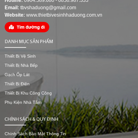
Hotline:
0904.589.680 - 0858.987.333
Email:
tbvshaduong@gmail.com
Website:
www.thietbivesinhhaduong.com.vn
DANH MỤC SẢN PHẨM
Thiết Bị Vệ Sinh
Thiết Bị Nhà Bếp
Gạch Ốp Lát
Thiết Bị Điện
Thiết Bị Khu Công Cộng
Phụ Kiện Nhà Tắm
CHÍNH SÁCH & QUY ĐỊNH
Chính Sách Bảo Mật Thông Tin