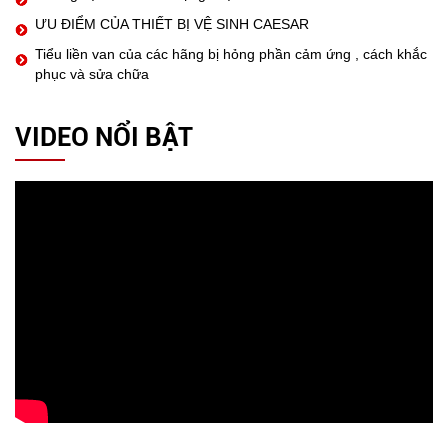
ƯU ĐIỂM CỦA THIẾT BỊ VỆ SINH CAESAR
Tiểu liền van của các hãng bị hỏng phần cảm ứng , cách khắc
phục và sửa chữa
VIDEO NỔI BẬT