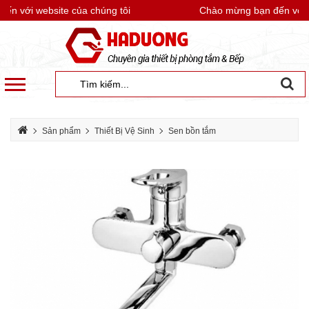
 với website của chúng tôi
Chào mừng bạn đến với we
Sản phẩm
Thiết Bị Vệ Sinh
Sen bồn tắm
Vòi xả bồn tắm màu crom HDSB2326-1