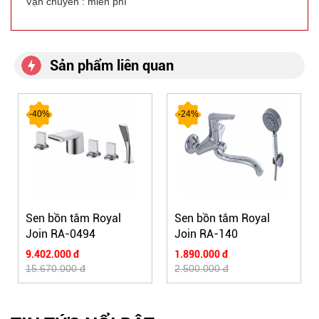
Vận chuyển : miễn phí
Sản phẩm liên quan
-40%
-24%
Sen bồn tắm Royal
Sen bồn tắm Royal
Join RA-0494
Join RA-140
9.402.000 đ
1.890.000 đ
15.670.000 đ
2.500.000 đ