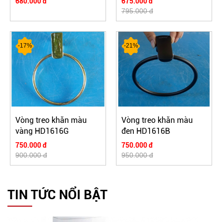
680.000 đ
675.000 đ
795.000 đ
-17%
-21%
Vòng treo khăn màu
Vòng treo khăn màu
vàng HD1616G
đen HD1616B
750.000 đ
750.000 đ
900.000 đ
950.000 đ
TIN TỨC NỔI BẬT