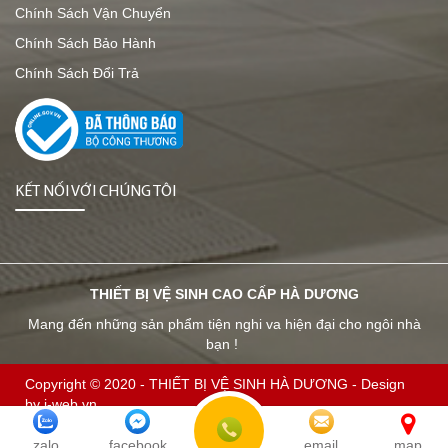
Chính Sách Vận Chuyển
Chính Sách Bảo Hành
Chính Sách Đổi Trả
KẾT NỐI VỚI CHÚNG TÔI
THIẾT BỊ VỆ SINH CAO CẤP HÀ DƯƠNG
Mang đến những sản phẩm tiện nghi va hiện đại cho ngôi nhà
bạn !
Copyright © 2020 -
THIẾT BỊ VỆ SINH HÀ DƯƠNG
-
Design
by i-web.vn
Đang online:
2
| Tổng truy cập:
1140410
zalo
facebook
email
map