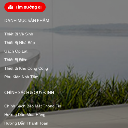
DANH MỤC SẢN PHẨM
Thiết Bị Vệ Sinh
Thiết Bị Nhà Bếp
Gạch Ốp Lát
Thiết Bị Điện
Thiết Bị Khu Công Cộng
Phụ Kiện Nhà Tắm
CHÍNH SÁCH & QUY ĐỊNH
Chính Sách Bảo Mật Thông Tin
Hướng Dẫn Mua Hàng
Hướng Dẫn Thanh Toán