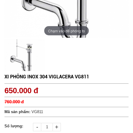
Chạm vào để phóng to
XI PHÔNG INOX 304 VIGLACERA VG811
650.000 đ
760.000 đ
Mã sản phẩm:
VG811
-
+
Số lượng: