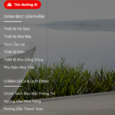
DANH MỤC SẢN PHẨM
Thiết Bị Vệ Sinh
Thiết Bị Nhà Bếp
Gạch Ốp Lát
Thiết Bị Điện
Thiết Bị Khu Công Cộng
Phụ Kiện Nhà Tắm
CHÍNH SÁCH & QUY ĐỊNH
Chính Sách Bảo Mật Thông Tin
Hướng Dẫn Mua Hàng
Hướng Dẫn Thanh Toán