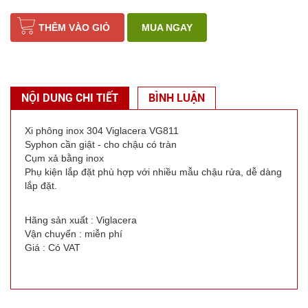
THÊM VÀO GIỎ
MUA NGAY
NỘI DUNG CHI TIẾT
BÌNH LUẬN
Xi phông inox 304 Viglacera VG811
Syphon cần giật - cho chậu có tràn
Cụm xả bằng inox
Phụ kiện lắp đặt phù hợp với nhiều mẫu chậu rửa, dễ dàng
lắp đặt.
Hãng sản xuất : Viglacera
Vận chuyển : miễn phí
Giá : Có VAT