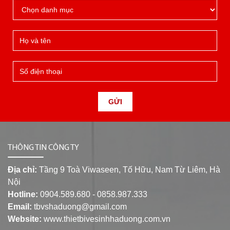
GỬI
THÔNG TIN CÔNG TY
Địa chỉ:
Tầng 9 Toà Viwaseen, Tố Hữu, Nam Từ Liêm, Hà
Nội
Hotline:
0904.589.680 - 0858.987.333
Email:
tbvshaduong@gmail.com
Website:
www.thietbivesinhhaduong.com.vn