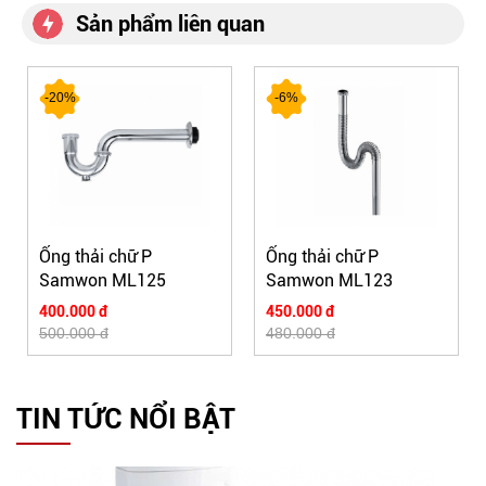
Sản phẩm liên quan
-20%
-6%
Ống thải chữ P
Ống thải chữ P
Samwon ML125
Samwon ML123
400.000 đ
450.000 đ
500.000 đ
480.000 đ
TIN TỨC NỔI BẬT