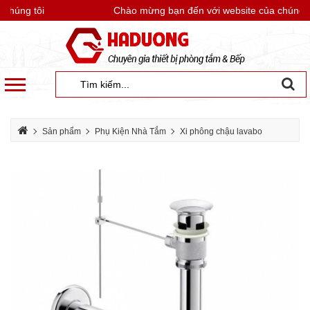
húng tôi
Chào mừng bạn đến với website của chúng tô
Sản phẩm
Phụ Kiện Nhà Tắm
Xi phông chậu lavabo
Xi phông inox 304 Viglacera VG811