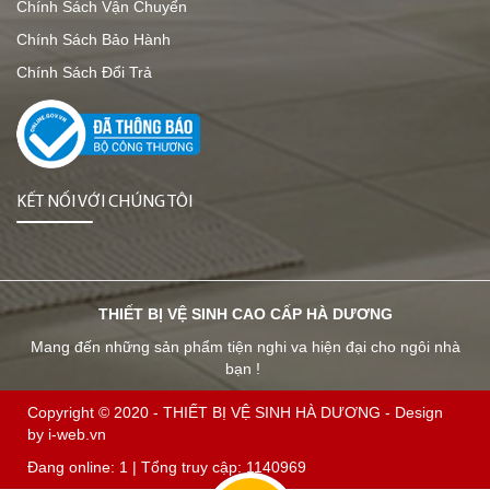
Chính Sách Vận Chuyển
Chính Sách Bảo Hành
Chính Sách Đổi Trả
KẾT NỐI VỚI CHÚNG TÔI
THIẾT BỊ VỆ SINH CAO CẤP HÀ DƯƠNG
Mang đến những sản phẩm tiện nghi va hiện đại cho ngôi nhà
bạn !
Copyright © 2020 -
THIẾT BỊ VỆ SINH HÀ DƯƠNG
-
Design
by i-web.vn
Đang online:
1
| Tổng truy cập:
1140969