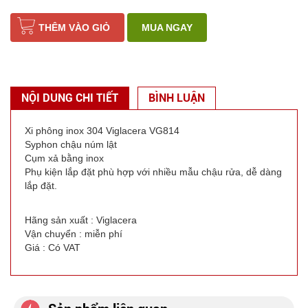
THÊM VÀO GIỎ
MUA NGAY
NỘI DUNG CHI TIẾT
BÌNH LUẬN
Xi phông inox 304 Viglacera VG814
Syphon chậu núm lật
Cụm xả bằng inox
Phụ kiện lắp đặt phù hợp với nhiều mẫu chậu rửa, dễ dàng
lắp đặt.
Hãng sản xuất : Viglacera
Vận chuyển : miễn phí
Giá : Có VAT