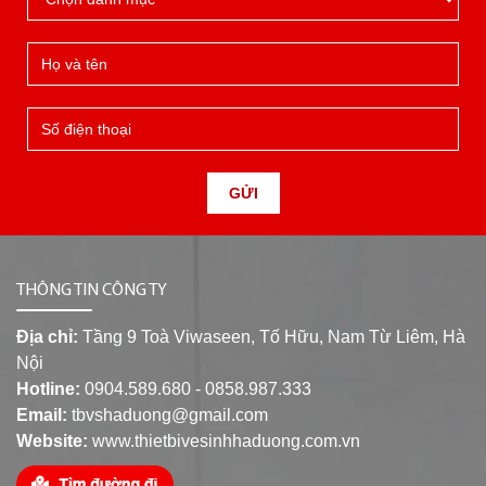
GỬI
THÔNG TIN CÔNG TY
Địa chỉ:
Tầng 9 Toà Viwaseen, Tố Hữu, Nam Từ Liêm, Hà
Nội
Hotline:
0904.589.680 - 0858.987.333
Email:
tbvshaduong@gmail.com
Website:
www.thietbivesinhhaduong.com.vn