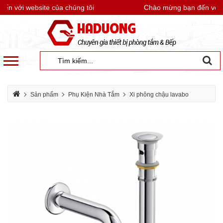
 với website của chúng tôi
Chào mừng bạn đến với we
Sản phẩm
Phụ Kiện Nhà Tắm
Xi phông chậu lavabo
Xi phông inox 304 Viglacera VG814