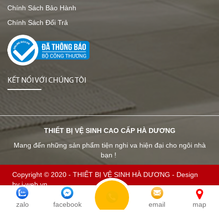
Chính Sách Bảo Hành
Chính Sách Đổi Trả
KẾT NỐI VỚI CHÚNG TÔI
THIẾT BỊ VỆ SINH CAO CẤP HÀ DƯƠNG
Mang đến những sản phẩm tiện nghi va hiện đại cho ngôi nhà
bạn !
Copyright © 2020 -
THIẾT BỊ VỆ SINH HÀ DƯƠNG
-
Design
by i-web.vn
Đang online:
1
| Tổng truy cập:
1140990
zalo
facebook
email
map