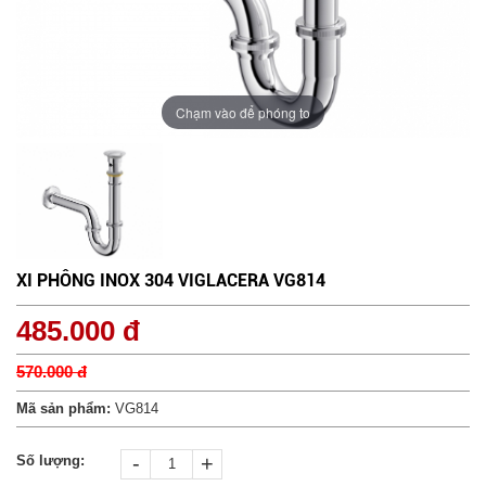
Chạm vào để phóng to
XI PHÔNG INOX 304 VIGLACERA VG814
485.000 đ
570.000 đ
Mã sản phẩm:
VG814
-
+
Số lượng: