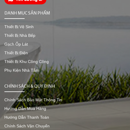
DANH MỤC SẢN PHẨM
Thiết Bị Vệ Sinh
Thiết Bị Nhà Bếp
Gạch Ốp Lát
Thiết Bị Điện
Thiết Bị Khu Công Cộng
Phụ Kiện Nhà Tắm
CHÍNH SÁCH & QUY ĐỊNH
Chính Sách Bảo Mật Thông Tin
Hướng Dẫn Mua Hàng
Hướng Dẫn Thanh Toán
Chính Sách Vận Chuyển