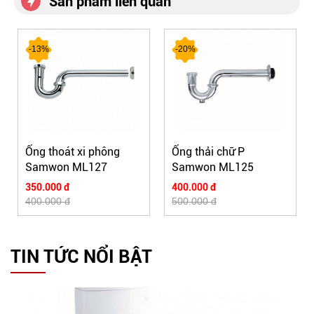
Sản phẩm liên quan
-13%
-20%
Ống thoát xi phông
Ống thải chữ P
Samwon ML127
Samwon ML125
350.000 đ
400.000 đ
400.000 đ
500.000 đ
TIN TỨC NỔI BẬT