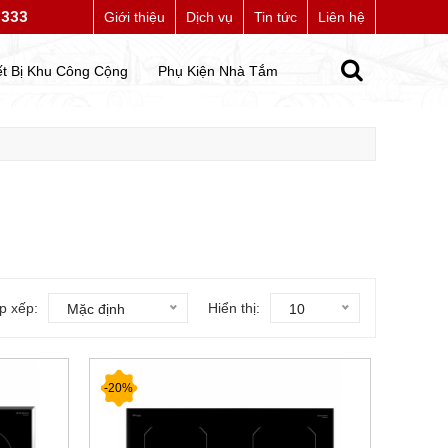
7333
ng bạn đến với website của chúng tôi
Giới thiệu
Dịch vụ
Tin tức
Liên hệ
ết Bị Khu Công Cộng
Phụ Kiện Nhà Tắm
p xếp:
Hiển thị:
Mặc định
10
-20%