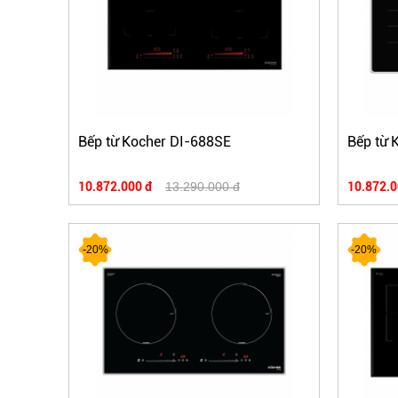
Bếp từ Kocher DI-688SE
Bếp từ 
10.872.000 đ
13.290.000 đ
10.872.0
-20%
-20%