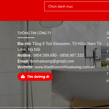
THÔNG TIN CÔNG TY
D
Địa chỉ:
Tầng 9 Toà Viwaseen, Tố Hữu, Nam Từ
T
Liêm, Hà Nội
T
Hotline:
0904.589.680 - 0858.987.333
G
Email:
tbvshaduong@gmail.com
T
Website:
www.thietbivesinhhaduong.com.vn
T
P