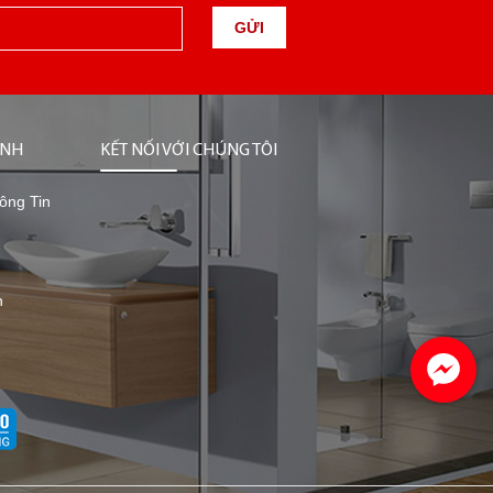
GỬI
ỊNH
KẾT NỐI VỚI CHÚNG TÔI
ông Tin
n
n