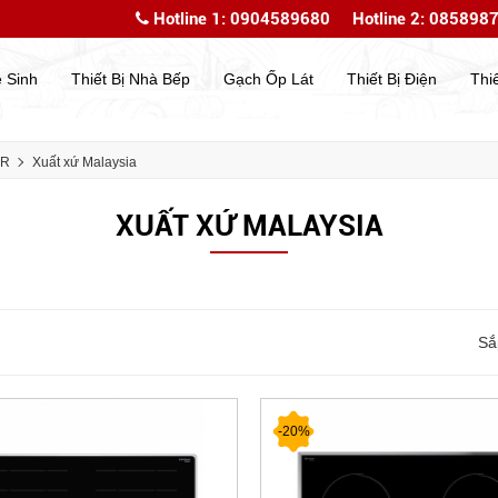
Hotline 1: 0904589680
Hotline 2: 085898
Chào mừng bạn đến với website của chúng tôi
Chào mừ
ệ Sinh
Thiết Bị Nhà Bếp
Gạch Ốp Lát
Thiết Bị Điện
Thi
ER
Xuất xứ Malaysia
XUẤT XỨ MALAYSIA
Sắ
-20%