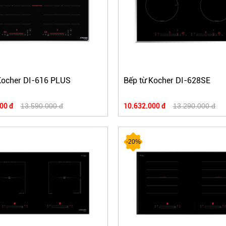
Kocher DI-616 PLUS
Bếp từ Kocher DI-628SE
00 đ
13.590.000 đ
10.632.000 đ
13.290.000 đ
-20%