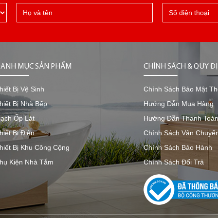
ANH MỤC SẢN PHẨM
CHÍNH SÁCH & QUY Đ
hiết Bị Vệ Sinh
Chính Sách Bảo Mật Th
hiết Bị Nhà Bếp
Hướng Dẫn Mua Hàng
ạch Ốp Lát
Hướng Dẫn Thanh Toá
hiết Bị Điện
Chính Sách Vận Chuyể
hiết Bị Khu Công Cộng
Chính Sách Bảo Hành
hụ Kiện Nhà Tắm
Chính Sách Đổi Trả