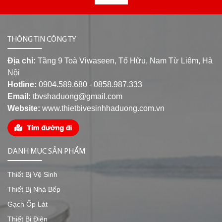
THÔNG TIN CÔNG TY
Địa chỉ:
Tầng 9 Toà Viwaseen, Tố Hữu, Nam Từ Liêm, Hà
Nội
Hotline:
0904.589.680 - 0858.987.333
Email:
tbvshaduong@gmail.com
Website:
www.thietbivesinhhaduong.com.vn
DANH MỤC SẢN PHẨM
Thiết Bị Vệ Sinh
Thiết Bị Nhà Bếp
Gạch Ốp Lát
Thiết Bị Điện