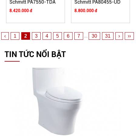
Schmitt PA7550-TDA
Schmitt PA80455-UD
8.420.000 đ
8.800.000 đ
‹
1
2
3
4
5
6
7
30
31
›
››
...
TIN TỨC NỔI BẬT