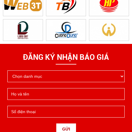
ĐĂNG KÝ NHẬN BÁO GIÁ
GỬI