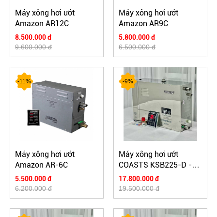
Máy xông hơi ướt
Máy xông hơi ướt
Amazon AR12C
Amazon AR9C
8.500.000 đ
5.800.000 đ
9.600.000 đ
6.500.000 đ
-11%
-9%
Máy xông hơi ướt
Máy xông hơi ướt
Amazon AR-6C
COASTS KSB225-D -
điều khiển cảm ứng
5.500.000 đ
17.800.000 đ
6.200.000 đ
19.500.000 đ