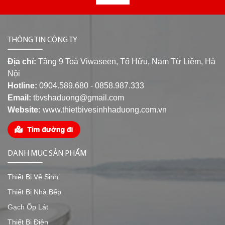
THÔNG TIN CÔNG TY
Địa chỉ:
Tầng 9 Toà Viwaseen, Tố Hữu, Nam Từ Liêm, Hà
Nội
Hotline:
0904.589.680 - 0858.987.333
Email:
tbvshaduong@gmail.com
Website:
www.thietbivesinhhaduong.com.vn
DANH MỤC SẢN PHẨM
Thiết Bị Vệ Sinh
Thiết Bị Nhà Bếp
Gạch Ốp Lát
Thiết Bị Điện