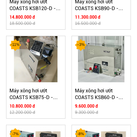
Máy xông hơi ướt
Máy xông hơi ướt
COASTS KSB120-D -
COASTS KSB90-D -
điều khiển cảm ứng
điều khiển cảm ứng
14.800.000 đ
11.300.000 đ
18.500.000 đ
16.500.000 đ
-11%
--3%
Máy xông hơi ướt
Máy xông hơi ướt
COASTS KSB75-D -
COASTS KSB60-D -
điều khiển cảm ứng
điều khiển cảm ứng
10.800.000 đ
9.600.000 đ
12.200.000 đ
9.300.000 đ
-7%
-8%