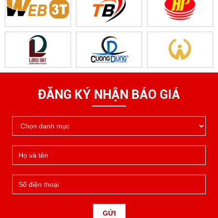
ĐĂNG KÝ NHẬN BÁO GIÁ
GỬI