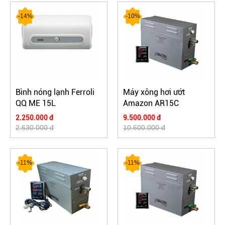
-14%
-10%
Bình nóng lạnh Ferroli
Máy xông hơi ướt
QQ ME 15L
Amazon AR15C
2.250.000 đ
9.500.000 đ
2.630.000 đ
10.600.000 đ
-11%
-11%