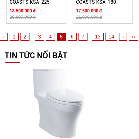
COASTS KSA-225
COASTS KSA-180
18.500.000 đ
17.500.000 đ
20.800.000 đ
21.900.000 đ
‹
1
2
3
4
5
6
7
13
14
›
››
...
..
TIN TỨC NỔI BẬT