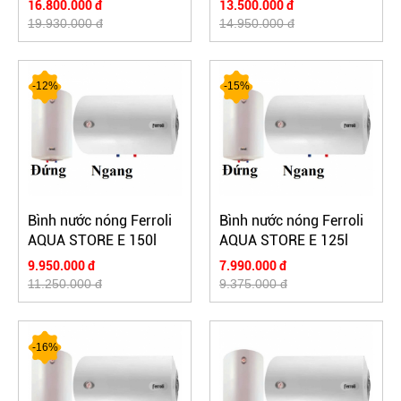
16.800.000 đ
13.500.000 đ
19.930.000 đ
14.950.000 đ
-12%
-15%
Bình nước nóng Ferroli
Bình nước nóng Ferroli
AQUA STORE E 150l
AQUA STORE E 125l
9.950.000 đ
7.990.000 đ
11.250.000 đ
9.375.000 đ
-16%