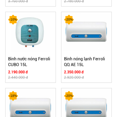
3.750.000 đ
2.780.000 đ
-10%
-20%
Bình nước nóng Ferroli
Bình nóng lạnh Ferroli
CUBO 15L
QQ AE 15L
2.190.000 đ
2.350.000 đ
2.440.000 đ
2.920.000 đ
-18%
-20%