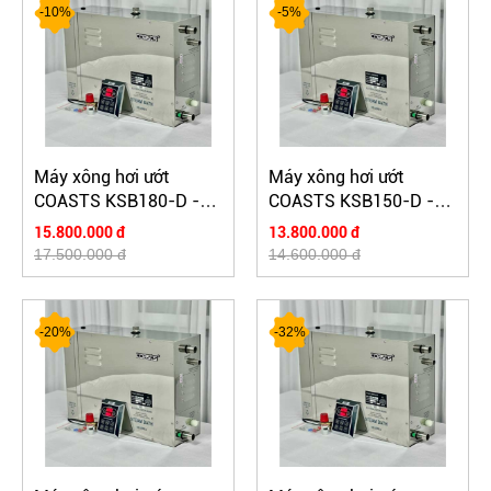
-10%
-5%
Máy xông hơi ướt
Máy xông hơi ướt
COASTS KSB180-D -
COASTS KSB150-D -
điều khiển cảm ứng
điều khiển cảm ứng
15.800.000 đ
13.800.000 đ
17.500.000 đ
14.600.000 đ
-20%
-32%