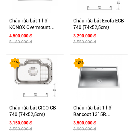
Chậu rửa bát 1 hố
Chậu rửa bát Ecofa ECB
KONOX Overmount
740 (74x52,5cm)
KN7548SO
4.500.000 đ
3.290.000 đ
(750*480*228mm)
5.180.000 đ
3.550.000 đ
-11%
-10%
Chậu rửa bát CICO CB-
Chậu rửa bát 1 hố
740 (74x52,5cm)
Bancoot 1315R
(70x48x23cm)
3.150.000 đ
3.500.000 đ
3.550.000 đ
3.900.000 đ