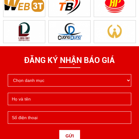
ĐĂNG KÝ NHẬN BÁO GIÁ
GỬI