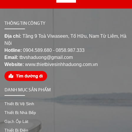
THÔNG TIN CÔNG TY
Địa chỉ:
Tầng 9 Toà Viwaseen, Tố Hữu, Nam Từ Liêm, Hà
Nội
Hotline:
0904.589.680 - 0858.987.333
Email:
tbvshaduong@gmail.com
Website:
www.thietbivesinhhaduong.com.vn
DANH MỤC SẢN PHẨM
Thiết Bị Vệ Sinh
Thiết Bị Nhà Bếp
Gạch Ốp Lát
Thiết Bị Điện