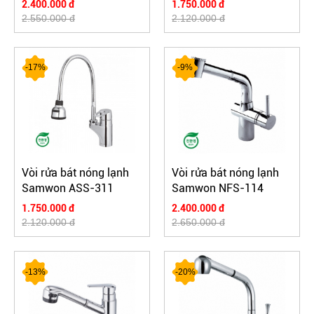
2.400.000 đ
1.750.000 đ
2.550.000 đ
2.120.000 đ
-17%
-9%
Vòi rửa bát nóng lạnh
Vòi rửa bát nóng lạnh
Samwon ASS-311
Samwon NFS-114
1.750.000 đ
2.400.000 đ
2.120.000 đ
2.650.000 đ
-13%
-20%