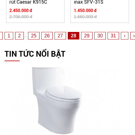
rút Caesar K915C
inax SFV-31S
2.450.000 đ
1.450.000 đ
2.706.000 đ
1.660.000 đ
1
2
25
26
27
28
29
30
31
›
›
..
TIN TỨC NỔI BẬT