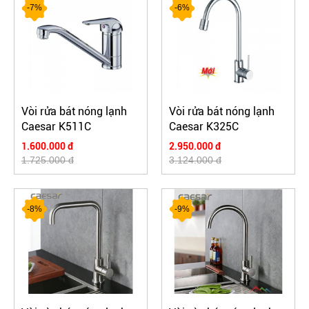
-7%
-6%
Vòi rửa bát nóng lạnh
Vòi rửa bát nóng lạnh
Caesar K511C
Caesar K325C
1.600.000 đ
2.950.000 đ
1.725.000 đ
3.124.000 đ
-8%
-9%