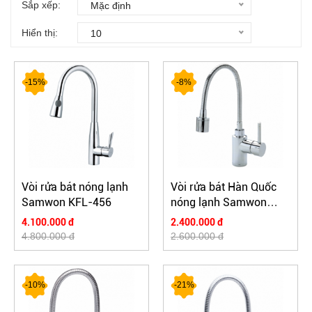
Sắp xếp:
Mặc định
Hiển thị:
10
-15%
-8%
Vòi rửa bát nóng lạnh
Vòi rửa bát Hàn Quốc
Samwon KFL-456
nóng lạnh Samwon
NSS-276
4.100.000 đ
2.400.000 đ
4.800.000 đ
2.600.000 đ
-10%
-21%