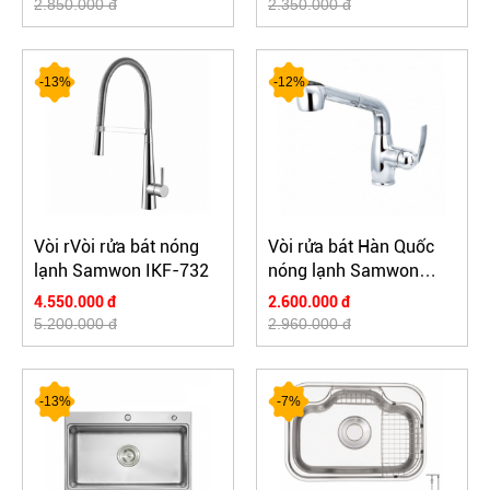
2.850.000 đ
2.350.000 đ
-13%
-12%
Vòi rVòi rửa bát nóng
Vòi rửa bát Hàn Quốc
lạnh Samwon IKF-732
nóng lạnh Samwon
PFS-164
4.550.000 đ
2.600.000 đ
5.200.000 đ
2.960.000 đ
-13%
-7%