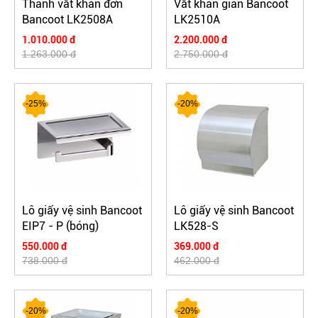
Thanh vắt khăn đơn
Vắt khăn giàn Bancoot
Bancoot LK2508A
LK2510A
1.010.000 đ
2.200.000 đ
1.263.000 đ
2.750.000 đ
-25%
-20%
Lô giấy vệ sinh Bancoot
Lô giấy vệ sinh Bancoot
EIP7 - P (bóng)
LK528-S
550.000 đ
369.000 đ
738.000 đ
462.000 đ
-20%
-20%