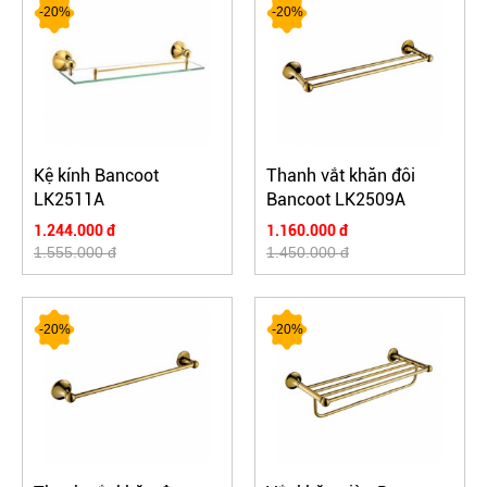
-20%
-20%
Kệ kính Bancoot
Thanh vắt khăn đôi
LK2511A
Bancoot LK2509A
1.244.000 đ
1.160.000 đ
1.555.000 đ
1.450.000 đ
-20%
-20%