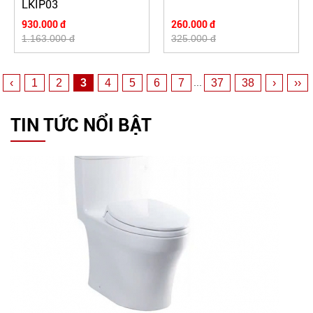
LKIP03
930.000 đ
260.000 đ
1.163.000 đ
325.000 đ
‹
1
2
3
4
5
6
7
37
38
›
››
...
TIN TỨC NỔI BẬT