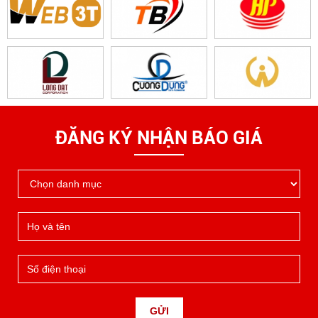
ĐĂNG KÝ NHẬN BÁO GIÁ
GỬI