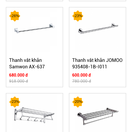
-26%
-23%
Thanh vắt khăn
Thanh vắt khăn JOMOO
Samwon AX-637
935408-1B-I011
680.000 đ
600.000 đ
918.000 đ
780.000 đ
-23%
-20%