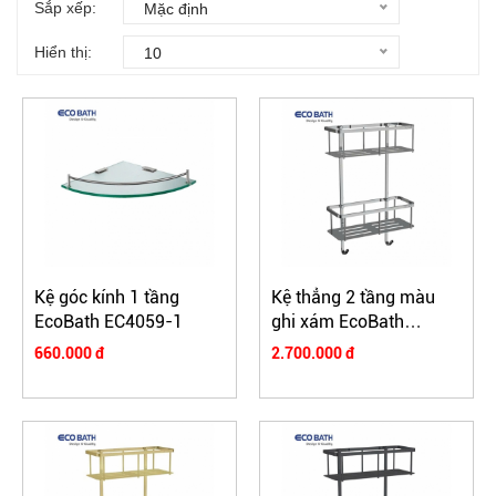
Sắp xếp:
Mặc định
Hiển thị:
10
Kệ góc kính 1 tầng
Kệ thẳng 2 tầng màu
EcoBath EC4059-1
ghi xám EcoBath
EC4068-2BU
660.000 đ
2.700.000 đ