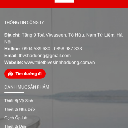
THÔNG TIN CÔNG TY
Địa chỉ:
Tầng 9 Toà Viwaseen, Tố Hữu, Nam Từ Liêm, Hà
Nội
Hotline:
0904.589.680 - 0858.987.333
Email:
tbvshaduong@gmail.com
Website:
www.thietbivesinhhaduong.com.vn
DANH MỤC SẢN PHẨM
Thiết Bị Vệ Sinh
Thiết Bị Nhà Bếp
Gạch Ốp Lát
Thiết Bị Điện