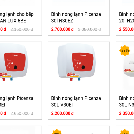
ng lạnh cho bếp
Bình nóng lạnh Picenza
Bình n
n AN LUX 6BE
30l N30EZ
20l N2
0 đ
2.150.000 đ
2.700.000 đ
3.050.000 đ
2.550.0
-23%
ng lạnh Picenza
Bình nóng lạnh Picenza
Bình n
0EI
30L V30EI
30L N
0 đ
2.650.000 đ
2.200.000 đ
2.350.0