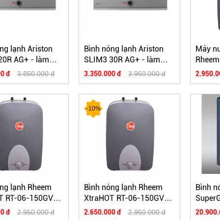
ng lạnh Ariston
Bình nóng lạnh Ariston
Máy nư
20R AG+ - làm
SLIM3 30R AG+ - làm
Rheem 
ước
sạch nước
150GV
0 đ
3.850.000 đ
3.350.000 đ
3.950.000 đ
2.950.0
-10%
óng lạnh Rheem
Bình nóng lạnh Rheem
Bình nó
T RT-06-150GV
XtraHOT RT-06-150GV
SuperG
6L
0 đ
2.950.000 đ
2.650.000 đ
2.950.000 đ
20.900.