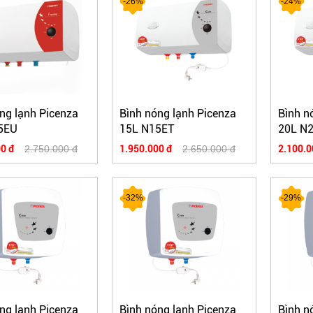
-26%
-24%
ng lạnh Picenza
Bình nóng lạnh Picenza
Bình n
5EU
15L N15ET
20L N
0 đ
2.750.000 đ
1.950.000 đ
2.650.000 đ
2.100.0
-32%
-29%
ng lạnh Picenza
Bình nóng lạnh Picenza
Bình n