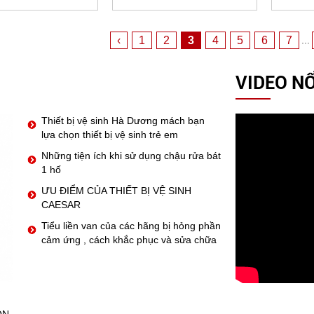
‹
1
2
3
4
5
6
7
...
VIDEO NỔ
Thiết bị vệ sinh Hà Dương mách bạn
lựa chọn thiết bị vệ sinh trẻ em
Những tiện ích khi sử dụng chậu rửa bát
1 hố
ƯU ĐIỂM CỦA THIẾT BỊ VỆ SINH
CAESAR
Tiểu liền van của các hãng bị hỏng phần
cảm ứng , cách khắc phục và sửa chữa
ỒN