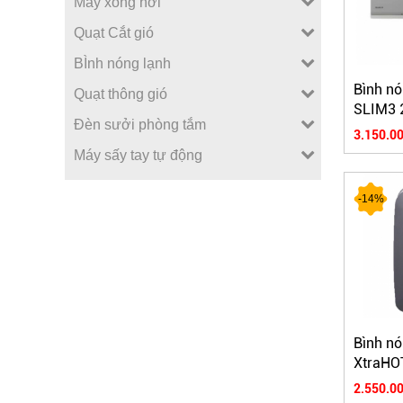
Máy xông hơi
Quạt Cắt gió
BÌnh nóng lạnh
Bình nó
Quạt thông gió
SLIM3 
Đèn sưởi phòng tắm
sạch n
3.150.00
Máy sấy tay tự động
-14%
Bình n
XtraHO
6L
2.550.00