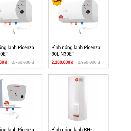
-25%
óng lạnh Picenza
Bình nóng lạnh Picenza
20ET
30L N30ET
00 đ
2.750.000 đ
2.200.000 đ
2.950.000 đ
óng lạnh Picenza
Bình nóng lạnh RH-