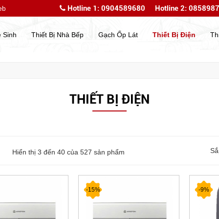
Hotline 1: 0904589680
Hotline 2: 085898
e của chúng tôi
Chào mừng bạn đến với website của ch
ệ Sinh
Thiết Bị Nhà Bếp
Gạch Ốp Lát
Thiết Bị Điện
Th
THIẾT BỊ ĐIỆN
Sắ
Hiển thị 3 đến
40
của 527 sản phẩm
-15%
-9%