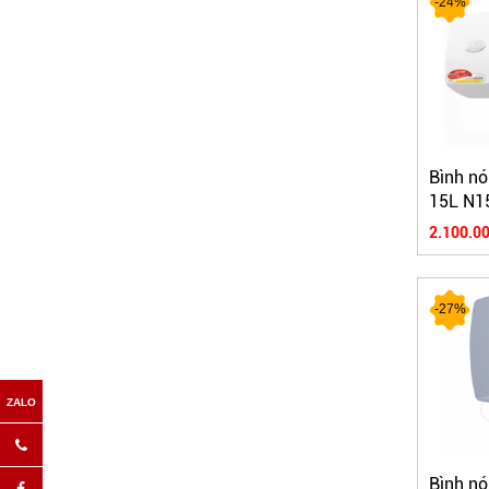
-24%
Bình nó
15L N1
2.100.00
-27%
Bình nó