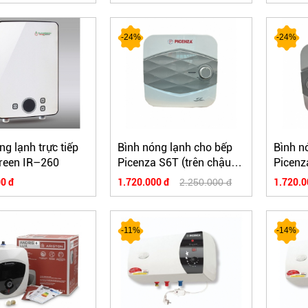
-24%
-24%
ng lạnh trực tiếp
Bình nóng lạnh cho bếp
Bình n
reen IR–260
Picenza S6T (trên chậu
Picenz
rửa)
rửa)
0 đ
1.720.000 đ
2.250.000 đ
1.720.0
-11%
-14%