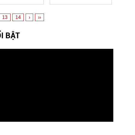
13
14
›
››
I BẬT