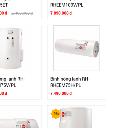
15ET
RHEEM100V/PL
00 đ
2.400.000 đ
7.890.000 đ
óng lạnh RH-
Bình nóng lạnh RH-
75V/PL
RHEEM75H/PL
00 đ
7.490.000 đ
-9%