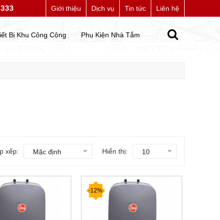
7333
úng tôi
Giới thiệu
Dịch vụ
Tin tức
Liên hệ
iết Bị Khu Công Cộng
Phụ Kiện Nhà Tắm
p xếp:
Hiển thị:
Mặc định
10
-12%