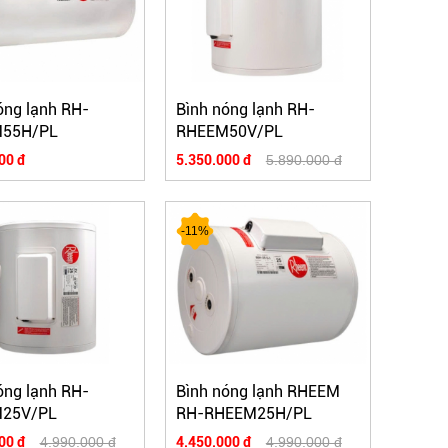
óng lạnh RH-
Bình nóng lạnh RH-
55H/PL
RHEEM50V/PL
00 đ
5.350.000 đ
5.890.000 đ
-11%
óng lạnh RH-
Bình nóng lạnh RHEEM
25V/PL
RH-RHEEM25H/PL
00 đ
4.990.000 đ
4.450.000 đ
4.990.000 đ