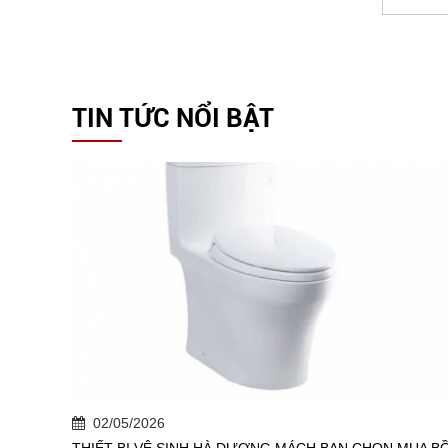
TIN TỨC NỔI BẬT
02/05/2026
THIẾT BỊ VỆ SINH HÀ DƯƠNG MÁCH BẠN CHỌN MUA B