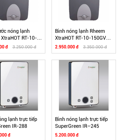
ớc nóng lạnh
Bình nóng lạnh Rheem
XtraHOT RT-10-
XtraHOT RT-10-150GV
 10L
10L
00 đ
3.250.000 đ
2.950.000 đ
3.350.000 đ
ng lạnh trực tiếp
Bình nóng lạnh trực tiếp
reen IR-288
SuperGreen IR–245
000 đ
5.200.000 đ