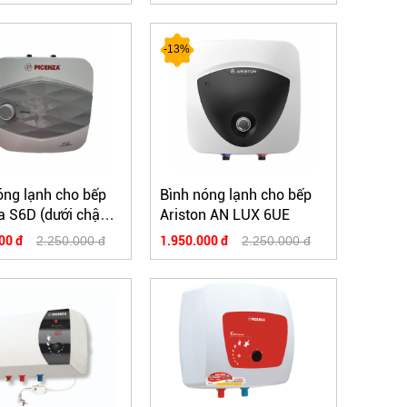
-13%
óng lạnh cho bếp
Bình nóng lạnh cho bếp
a S6D (dưới chậu
Ariston AN LUX 6UE
00 đ
2.250.000 đ
1.950.000 đ
2.250.000 đ