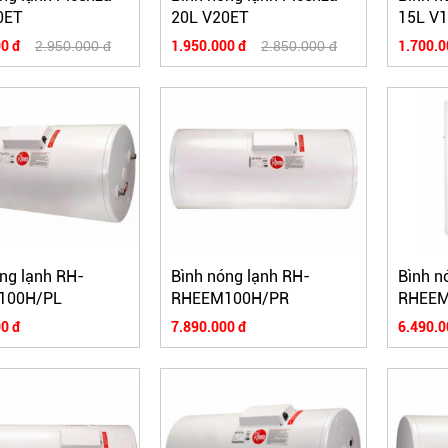
0ET
20L V20ET
15L V
0 đ
2.950.000 đ
1.950.000 đ
2.850.000 đ
1.700.0
ng lạnh RH-
Bình nóng lạnh RH-
Bình n
100H/PL
RHEEM100H/PR
RHEEM
0 đ
7.890.000 đ
6.490.0